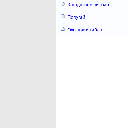
Загадочное письмо
Попугай
Охотник и кабан