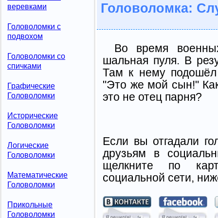
Головоломка: Сл
веревками
Головоломки с
подвохом
Во время военны
Головоломки со
шальная пуля. В резу
спичками
Там к нему подошёл
"Это же мой сын!" Ка
Графические
это не отец парня?
Головоломки
Исторические
Головоломки
Если вы отгадали го
Логические
друзьям в социальн
Головоломки
щелкните по карт
Математические
социальной сети, ниж
Головоломки
Прикольные
Головоломки