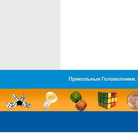
Прикольные Головоломки. 