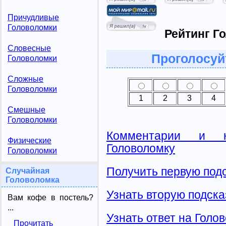
Причудливые
Головоломки
Рейтинг Г
Словесные
Проголосуй
Головоломки
Сложные
Головоломки
1
2
3
4
Смешные
Головоломки
Комментарии и н
Физические
Головоломку
Головоломки
Получить первую подс
Случайная
Головоломка
Узнать вторую подска
Вам кофе в постель?
...
Узнать ответ на Голо
Прочитать