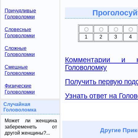
Причудливые
Проголосуй
Головоломки
Словесные
Головоломки
1
2
3
4
Сложные
Головоломки
Комментарии и н
Головоломку
Смешные
Головоломки
Получить первую подс
Физические
Головоломки
Узнать ответ на Голо
Случайная
Головоломка
Может ли женщина
забеременеть от
Другие
Прик
другой женщины?...