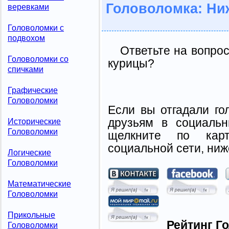
Головоломка: Ни
веревками
Головоломки с
подвохом
Ответьте на вопрос
Головоломки со
курицы?
спичками
Графические
Головоломки
Если вы отгадали го
друзьям в социальн
Исторические
Головоломки
щелкните по карт
социальной сети, ниж
Логические
Головоломки
Математические
Головоломки
Прикольные
Рейтинг Г
Головоломки