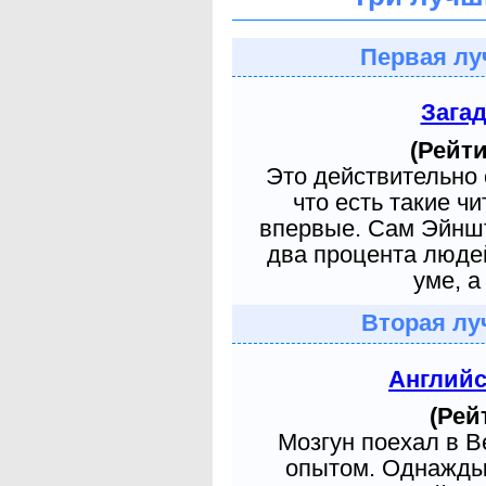
Первая лу
Зага
(Рейти
Это действительно 
что есть такие ч
впервые. Сам Эйншт
два процента людей
уме, а
Вторая лу
Англий
(Рей
Мозгун поехал в 
опытом. Однажды 