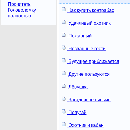
Прочитать
Головоломку
Как купить контрабас
полностью
Удачливый охотник
Пожарный
Незванные гости
Будущее приближается
Другие пользуются
Лёвушка
Загадочное письмо
Попугай
Охотник и кабан