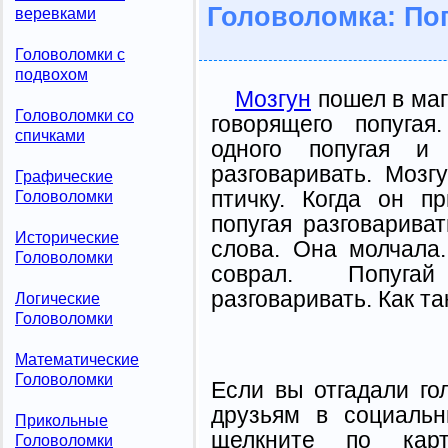
Головоломка: По
веревками
Головоломки с
подвохом
Мозгун
пошел в маг
Головоломки со
говорящего попугая
спичками
одного попугая и
разговаривать. Мозг
Графические
птичку. Когда он п
Головоломки
попугая разговарива
Исторические
слова. Она молчала
Головоломки
соврал. Попуга
разговаривать. Как т
Логические
Головоломки
Математические
Головоломки
Если вы отгадали го
друзьям в социальн
Прикольные
щелкните по карт
Головоломки