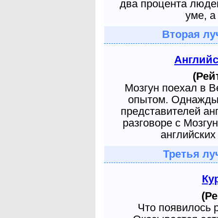
два процента людей
уме, а
Вторая лу
Англий
(Рей
Мозгун поехал в 
опытом. Однажды 
представителей ан
разговоре с Мозгу
английских 
Третья лу
Ку
(Ре
Что появилось 