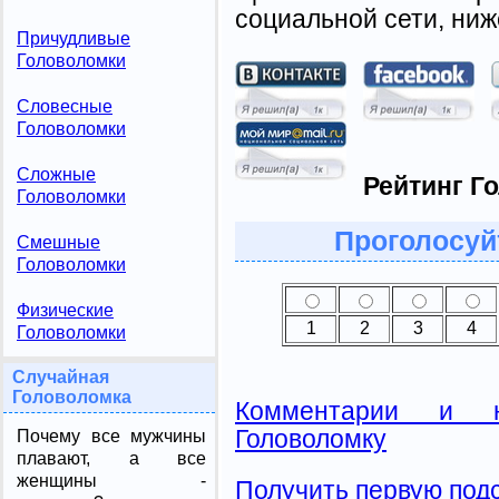
социальной сети, ниж
Причудливые
Головоломки
Словесные
Головоломки
Сложные
Рейтинг Г
Головоломки
Проголосуй
Смешные
Головоломки
Физические
1
2
3
4
Головоломки
Случайная
Головоломка
Комментарии и н
Головоломку
Почему все мужчины
плавают, а все
женщины -
Получить первую подс