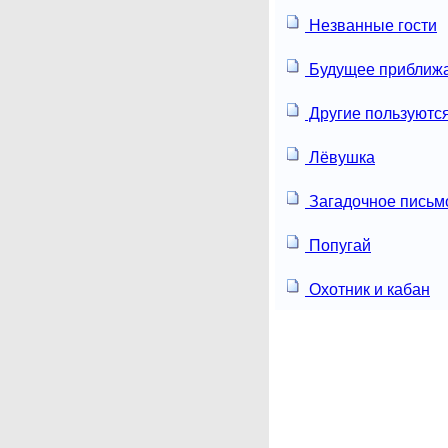
Незванные гости
Будущее приближ
Другие пользуютс
Лёвушка
Загадочное письм
Попугай
Охотник и кабан