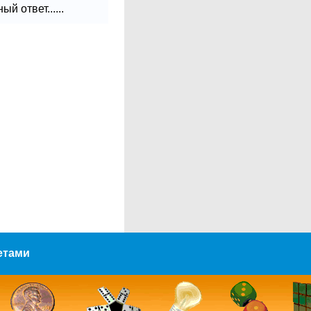
 ответ......
етами