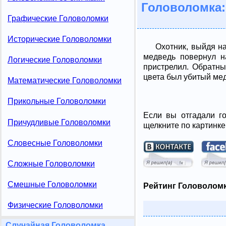
Головоломка:
Графические Головоломки
Исторические Головоломки
Охотник, выйдя на
медведь повернул н
Логические Головоломки
пристрелил. Обратны
цвета был убитый ме
Математические Головоломки
Прикольные Головоломки
Если вы отгадали го
Причудливые Головоломки
щелкните по картинке
Словесные Головоломки
Сложные Головоломки
Смешные Головоломки
Рейтинг Головоломк
Физические Головоломки
Случайная Головоломка