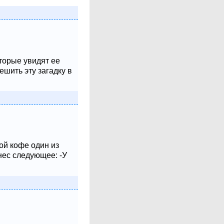
оторые увидят ее
шить эту загадку в
ой кофе один из
нес следующее: -У