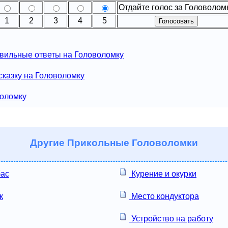
Отдайте голос за Головолом
1
2
3
4
5
вильные ответы на Головоломку
сказку на Головоломку
воломку
Другие
Прикольные Головоломки
бас
Курение и окурки
к
Место кондуктора
Устройство на работу