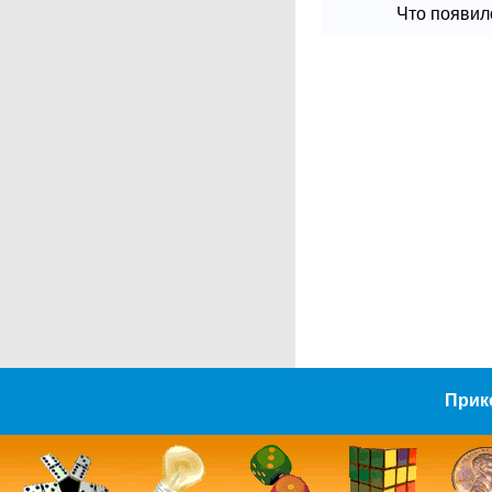
Что появило
Прик