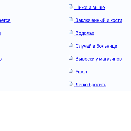
Ниже и выше
ается
Заключенный и кости
я
Водолаз
Случай в больнице
о
Вывески у магазинов
Ушел
Легко бросить