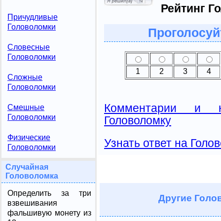
Рейтинг Г
Причудливые
Головоломки
Проголосуй
Словесные
Головоломки
1
2
3
4
Сложные
Головоломки
Комментарии и н
Смешные
Головоломки
Головоломку
Физические
Узнать ответ на Голо
Головоломки
Случайная
Головоломка
Определить за три
Другие
Голов
взвешивания
фальшивую монету из