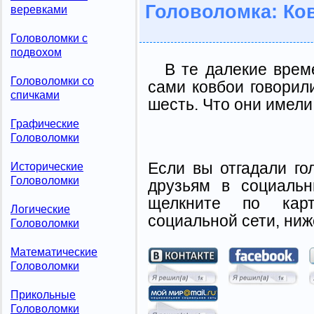
Головоломка: Ко
веревками
Головоломки с
подвохом
В те далекие врем
Головоломки со
сами ковбои говорил
спичками
шесть. Что они имели
Графические
Головоломки
Если вы отгадали го
Исторические
Головоломки
друзьям в социальн
щелкните по карт
Логические
социальной сети, ниж
Головоломки
Математические
Головоломки
Прикольные
Головоломки