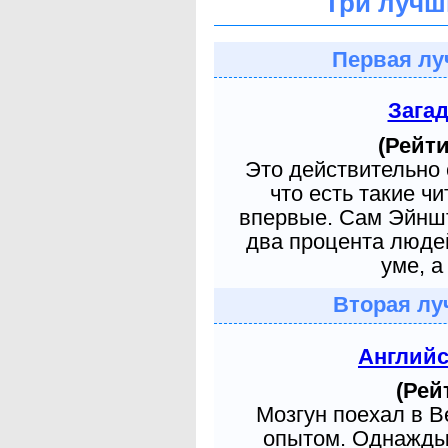
Три лучш
Первая лу
Зага
(Рейти
Это действительно 
что есть такие ч
впервые. Сам Эйншт
два процента людей
уме, а
Вторая лу
Англий
(Рей
Мозгун поехал в 
опытом. Однажды 