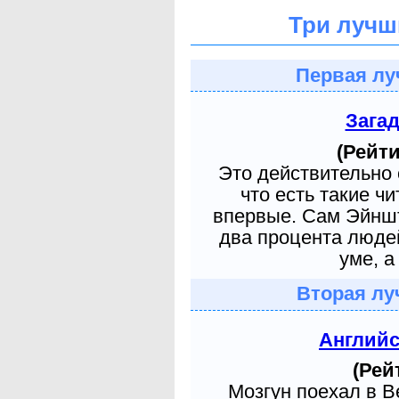
Три лучш
Первая лу
Зага
(Рейти
Это действительно 
что есть такие ч
впервые. Сам Эйншт
два процента людей
уме, а
Вторая лу
Англий
(Рей
Мозгун поехал в 