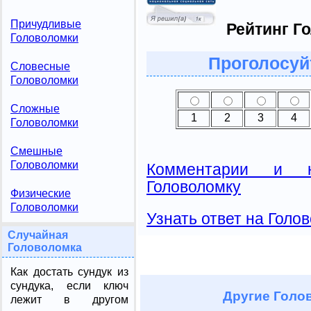
Причудливые
Рейтинг Г
Головоломки
Проголосуй
Словесные
Головоломки
Сложные
1
2
3
4
Головоломки
Смешные
Головоломки
Комментарии и н
Головоломку
Физические
Головоломки
Узнать ответ на Голо
Случайная
Головоломка
Как достать сундук из
сундука, если ключ
Другие
Голов
лежит в другом