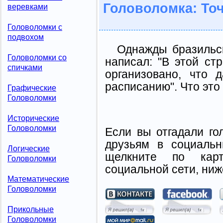
Головоломка: То
веревками
Головоломки с
подвохом
Однажды бразильс
Головоломки со
написал: "В этой ст
спичками
организовано, что 
расписанию". Что это
Графические
Головоломки
Исторические
Головоломки
Если вы отгадали го
друзьям в социальн
Логические
щелкните по карт
Головоломки
социальной сети, ниж
Математические
Головоломки
Прикольные
Головоломки