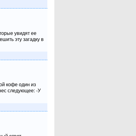
оторые увидят ее
шить эту загадку в
ой кофе один из
нес следующее: -У