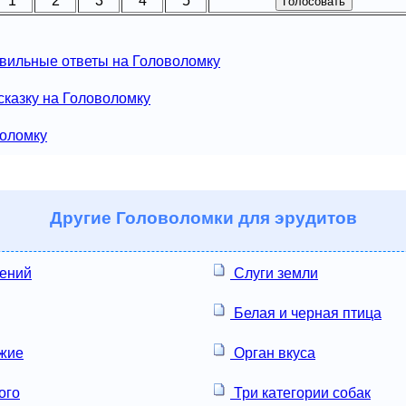
1
2
3
4
5
вильные ответы на Головоломку
сказку на Головоломку
воломку
Другие
Головоломки для эрудитов
лений
Слуги земли
Белая и черная птица
жие
Орган вкуса
ого
Три категории собак