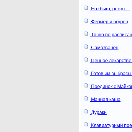
Его бьют, режут ...
Фермер и огурец
Точно по расписа
Самозванец
Ценное лекарстве
Готовым выбрасы
Поединок с Майко
Манная каша
Дураки
Клавиатурный пое