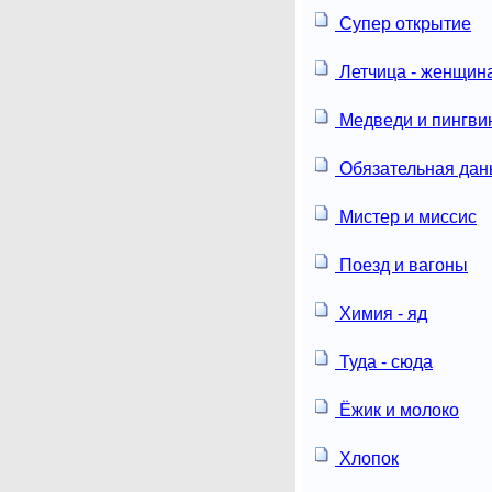
Супер открытие
Летчица - женщин
Медведи и пингви
Обязательная дан
Мистер и миссис
Поезд и вагоны
Химия - яд
Туда - сюда
Ёжик и молоко
Хлопок