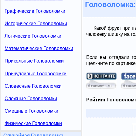
Головоломка:
Графические Головоломки
Исторические Головоломки
Какой фрукт при п
человеку шишку на г
Логические Головоломки
Математические Головоломки
Если вы отгадали го
Прикольные Головоломки
щелкните по картинке
Причудливые Головоломки
Словесные Головоломки
Сложные Головоломки
Рейтинг Головоломк
Смешные Головоломки
Физические Головоломки
Случайная Головоломка