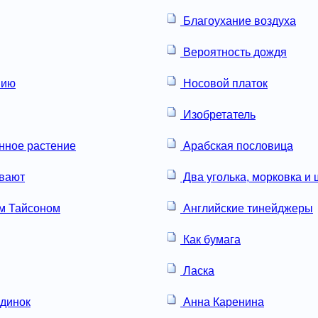
Благоухание воздуха
Вероятность дождя
нию
Носовой платок
Изобретатель
нное растение
Арабская пословица
вают
Два уголька, морковка и
м Тайсоном
Английские тинейджеры
Как бумага
Ласка
динок
Анна Каренина