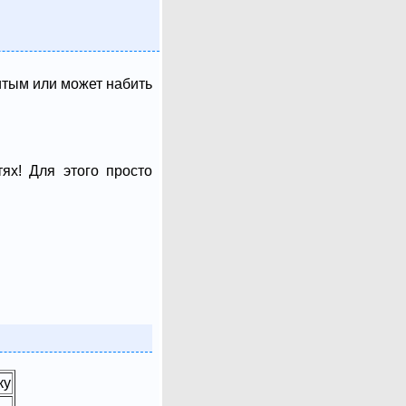
итым или может набить
ях! Для этого просто
ку