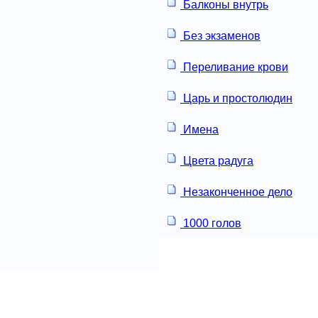
Балконы внутрь
Без экзаменов
Переливание крови
Царь и простолюдин
Имена
Цвета радуга
Незаконченное дело
1000 голов