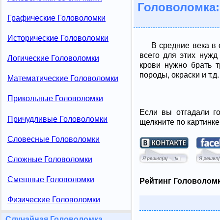
Головоломка:
Графические Головоломки
Исторические Головоломки
В средние века в 
всего для этих нужд
Логические Головоломки
крови нужно брать 
породы, окраски и т.д.
Математические Головоломки
Прикольные Головоломки
Если вы отгадали го
Причудливые Головоломки
щелкните по картинке
Словесные Головоломки
Сложные Головоломки
Смешные Головоломки
Рейтинг Головоломк
Физические Головоломки
Случайная Головоломка