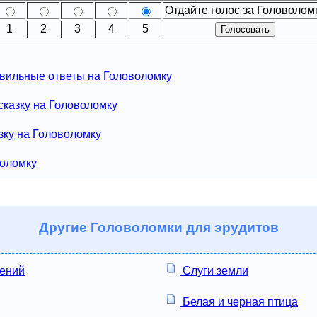
Отдайте голос за Головолом
1
2
3
4
5
вильные ответы на Головоломку
сказку на Головоломку
зку на Головоломку
воломку
Другие
Головоломки для эрудитов
лений
Слуги земли
Белая и черная птица