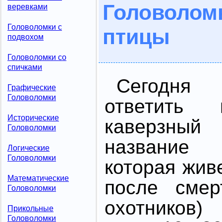
Головоло
веревками
Головоломки с
птицы
подвохом
Головоломки со
спичками
Сегодня 
Графические
Головоломки
ответить
Исторические
каверзный
Головоломки
название
Логические
Головоломки
которая живе
Математические
после смер
Головоломки
охотников)
Прикольные
Головоломки