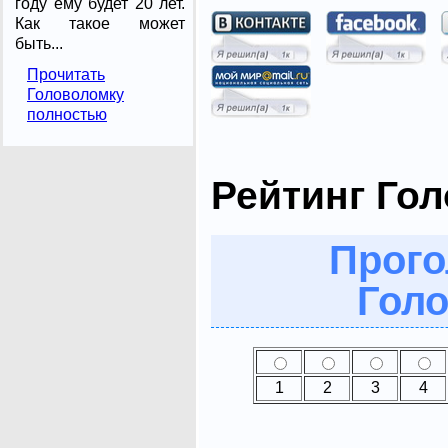
году ему будет 20 лет.
Как такое может
быть...
Прочитать
Головоломку
полностью
Рейтинг Го
Прого
Голо
1
2
3
4