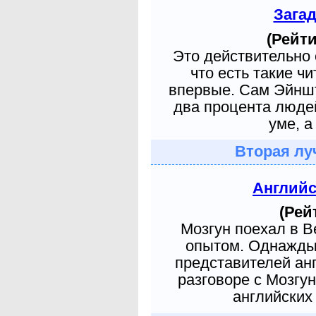
Зага
(Рейти
Это действительно 
что есть такие ч
впервые. Сам Эйншт
два процента людей
уме, а
Вторая лу
Англий
(Рей
Мозгун поехал в 
опытом. Однажды 
представителей ан
разговоре с Мозгу
английских 