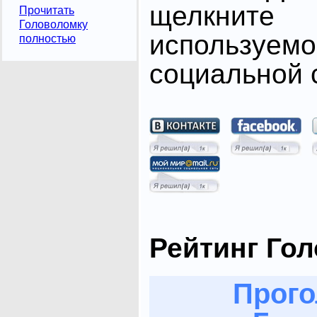
щелкните
Прочитать
Головоломку
использ
полностью
социальной с
Рейтинг Го
Прого