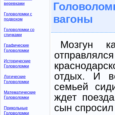
Головоло
веревками
Головоломки с
вагоны
подвохом
Головоломки со
спичками
Мозгун к
Графические
Головоломки
отправлял
Исторические
краснодар
Головоломки
отдых. И в
Логические
Головоломки
семьей сид
Математические
ждет поезд
Головоломки
сын спросил
Прикольные
Головоломки