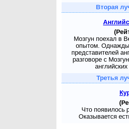
Вторая лу
Англий
(Рей
Мозгун поехал в 
опытом. Однажды 
представителей ан
разговоре с Мозгу
английских 
Третья лу
Ку
(Ре
Что появилось 
Оказывается есть