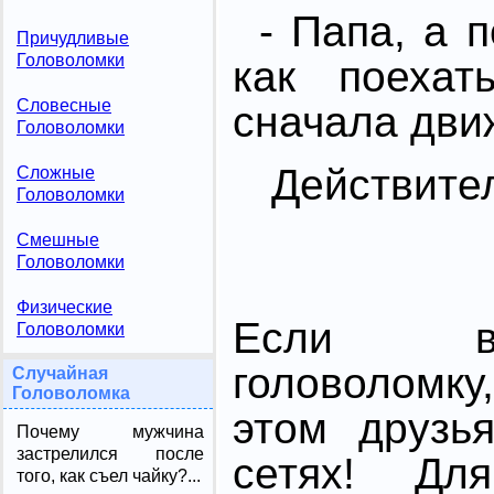
- Папа, а 
Причудливые
Головоломки
как поехат
Словесные
сначала дви
Головоломки
Действите
Сложные
Головоломки
Смешные
Головоломки
Физические
Если в
Головоломки
головоломк
Случайная
Головоломка
этом друзь
Почему мужчина
застрелился после
сетях! Дл
того, как съел чайку?...