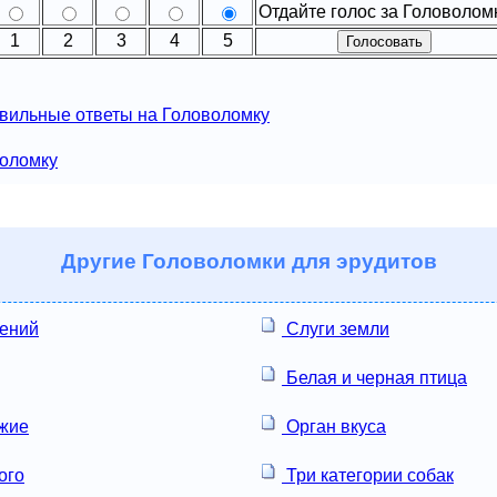
Отдайте голос за Головолом
1
2
3
4
5
вильные ответы на Головоломку
воломку
Другие
Головоломки для эрудитов
лений
Слуги земли
Белая и черная птица
жие
Орган вкуса
ого
Три категории собак