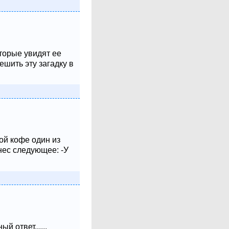
оторые увидят ее
шить эту загадку в
ой кофе один из
нес следующее: -У
 ответ......