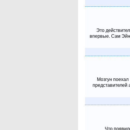
Это действител
впервые. Сам Эйнш
Мозгун поехал
представителей 
Что появило