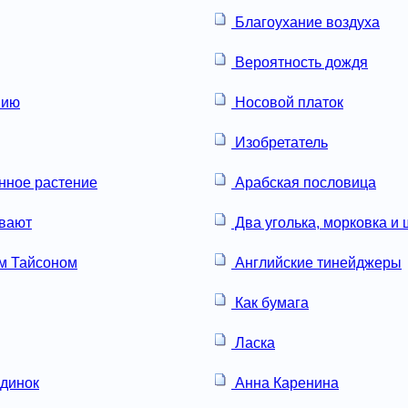
Благоухание воздуха
Вероятность дождя
нию
Носовой платок
Изобретатель
нное растение
Арабская пословица
вают
Два уголька, морковка и
м Тайсоном
Английские тинейджеры
Как бумага
Ласка
динок
Анна Каренина