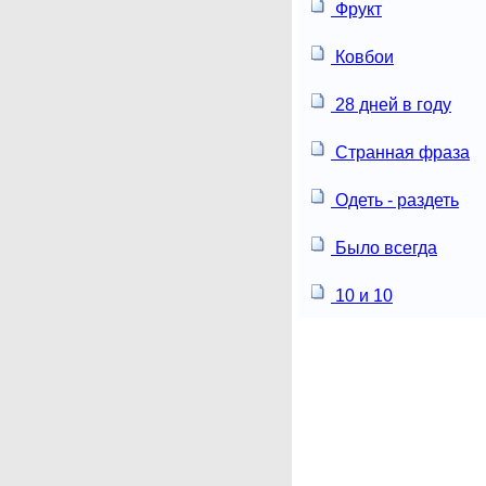
Фрукт
Ковбои
28 дней в году
Странная фраза
Одеть - раздеть
Было всегда
10 и 10