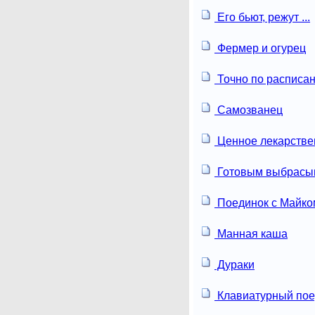
Его бьют, режут ...
Фермер и огурец
Точно по расписа
Самозванец
Ценное лекарстве
Готовым выбрасы
Поединок с Майко
Манная каша
Дураки
Клавиатурный пое