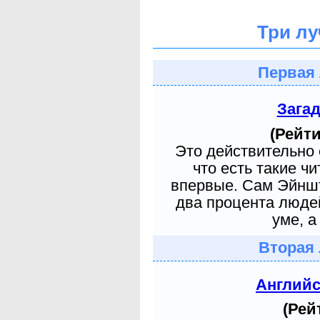
Три лу
Первая 
Зага
(Рейти
Это действительно 
что есть такие ч
впервые. Сам Эйншт
два процента людей
уме, а
Вторая 
Англий
(Рей