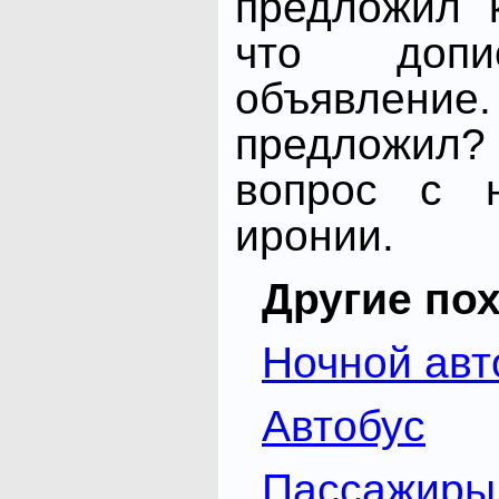
предложил 
что доп
объявле
предложил?
вопрос с н
иронии.
Другие по
Ночной авт
Автобус
Пассажиры