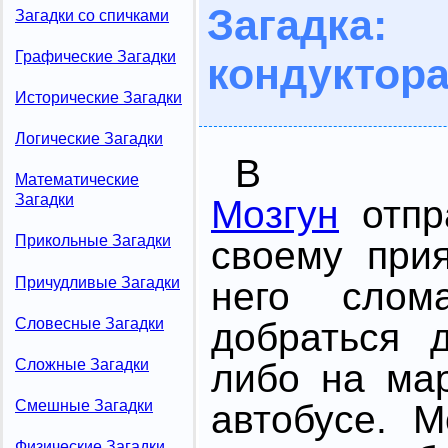
Загад
Загадки со спичками
Графические Загадки
кондуктор
Исторические Загадки
Логические Загадки
В э
Математические
Загадки
Мозгун
отпра
Прикольные Загадки
своему при
Причудливые Загадки
него слом
Словесные Загадки
добраться 
Сложные Загадки
либо на ма
Смешные Загадки
автобусе. 
Физические Загадки