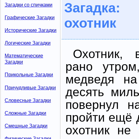
Загадка
Загадки со спичками
Графические Загадки
охотник
Исторические Загадки
Логические Загадки
Охотник, 
Математические
Загадки
рано утром
Прикольные Загадки
медведя на
Причудливые Загадки
десять мил
Словесные Загадки
повернул н
Сложные Загадки
пройти ещё 
Смешные Загадки
охотник не
Физические Загадки