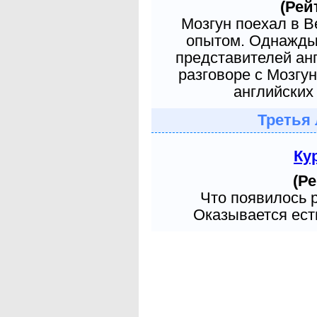
(Рей
Мозгун поехал в 
опытом. Однажды 
представителей ан
разговоре с Мозгу
английских 
Третья 
Ку
(Ре
Что появилось 
Оказывается есть