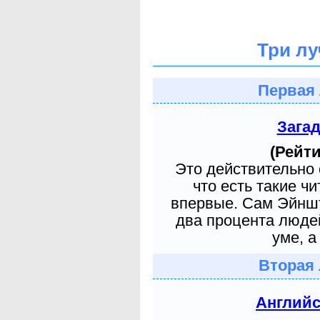
Три лу
Первая 
Зага
(Рейти
Это действительно 
что есть такие ч
впервые. Сам Эйншт
два процента людей
уме, а
Вторая 
Англий