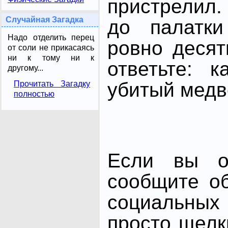
пристрелил
Случайная Загадка
до палатки
Надо отделить перец
ровно десят
от соли не прикасаясь
ни к тому ни к
ответьте: 
другому...
убитый медв
Прочитать Загадку
полностью
Если вы от
сообщите о
социальных 
просто щелк