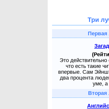
Три лу
Первая 
Зага
(Рейти
Это действительно 
что есть такие ч
впервые. Сам Эйншт
два процента людей
уме, а
Вторая 
Англий