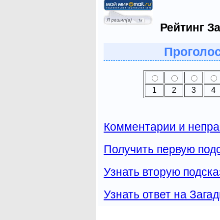
Рейтинг За
Проголос
1
2
3
4
Комментарии и непра
Получить первую подс
Узнать вторую подска
Узнать ответ на Загад