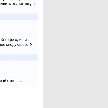
шить эту загадку в
ой кофе один из
нес следующее: -У
 ответ......