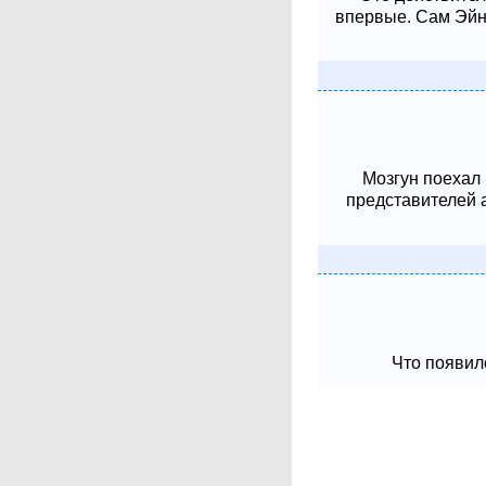
впервые. Сам Эйнш
Мозгун поехал
представителей 
Что появило