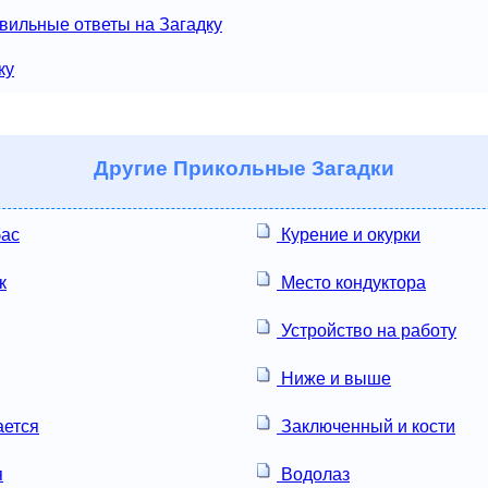
вильные ответы на Загадку
ку
Другие
Прикольные Загадки
бас
Курение и окурки
к
Место кондуктора
Устройство на работу
Ниже и выше
ается
Заключенный и кости
я
Водолаз