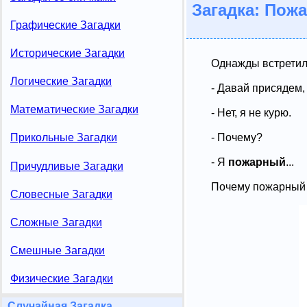
Загадка: Пож
Графические Загадки
Исторические Загадки
Однажды встретили
Логические Загадки
- Давай присядем,
Математические Загадки
- Нет, я не курю.
Прикольные Загадки
- Почему?
- Я
пожарный
...
Причудливые Загадки
Почему пожарный 
Словесные Загадки
Сложные Загадки
Смешные Загадки
Физические Загадки
Случайная Загадка