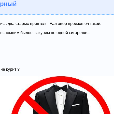
арный
сь два старых приятеля. Разговор произошел такой:
 вспомним былое, закурим по одной сигаретке...
не курит ?