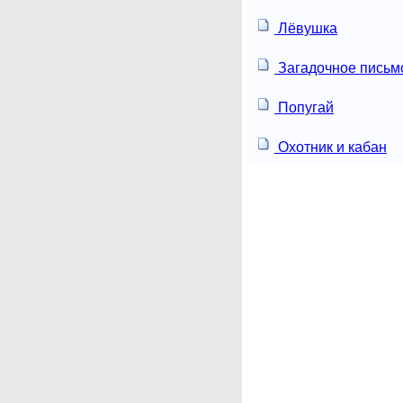
Лёвушка
Загадочное письм
Попугай
Охотник и кабан