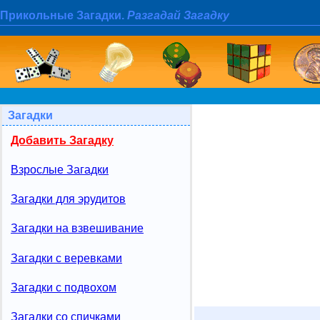
Прикольные Загадки.
Разгадай Загадку
Загадки
Добавить Загадку
Взрослые Загадки
Загадки для эрудитов
Загадки на взвешивание
Загадки с веревками
Загадки с подвохом
Загадки со спичками