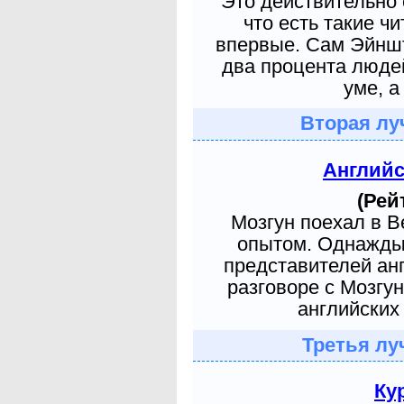
Это действительно 
что есть такие ч
впервые. Сам Эйншт
два процента людей
уме, а
Вторая лу
Англий
(Рей
Мозгун поехал в 
опытом. Однажды 
представителей ан
разговоре с Мозгу
английских 
Третья лу
Ку