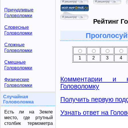
Причудливые
Головоломки
Рейтинг Г
Словесные
Головоломки
Проголосуй
Сложные
Головоломки
1
2
3
4
Смешные
Головоломки
Комментарии и н
Физические
Головоломку
Головоломки
Случайная
Получить первую подс
Головоломка
Узнать ответ на Голо
Есть ли на Земле
место, где ртутный
столбик термометра