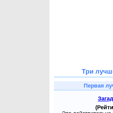
Три лучш
Первая лу
Зага
(Рейти