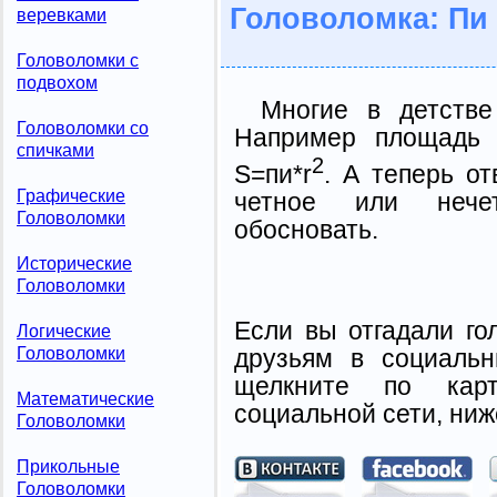
Головоломка: Пи
веревками
Головоломки с
подвохом
Многие в детстве
Головоломки со
Например площадь 
спичками
2
S=пи*r
. А теперь от
Графические
четное или нечет
Головоломки
обосновать.
Исторические
Головоломки
Если вы отгадали го
Логические
Головоломки
друзьям в социальн
щелкните по карт
Математические
социальной сети, ниж
Головоломки
Прикольные
Головоломки