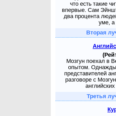
что есть такие ч
впервые. Сам Эйншт
два процента людей
уме, а
Вторая лу
Англий
(Рей
Мозгун поехал в 
опытом. Однажды 
представителей ан
разговоре с Мозгу
английских 
Третья лу
Ку