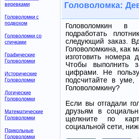
Головоломка: Де
веревками
Головоломки с
подвохом
Головоломкин в 
подработать плотн
Головоломки со
следующий заказ. В
спичками
Головоломкина, как м
Графические
изготовить номера 
Головоломки
Чтобы выполнить з
цифрами. Не пользу
Исторические
подсчитайте в уме, 
Головоломки
Головоломкину?
Логические
Головоломки
Если вы отгадали го
друзьям в социальн
Математические
щелкните по карт
Головоломки
социальной сети, ниж
Прикольные
Головоломки