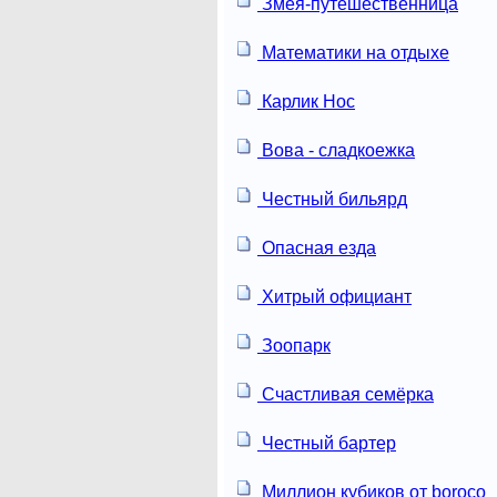
Змея-путешественница
Математики на отдыхе
Карлик Нос
Вова - сладкоежка
Честный бильярд
Опасная езда
Хитрый официант
Зоопарк
Счастливая семёрка
Честный бартер
Миллион кубиков от boroco