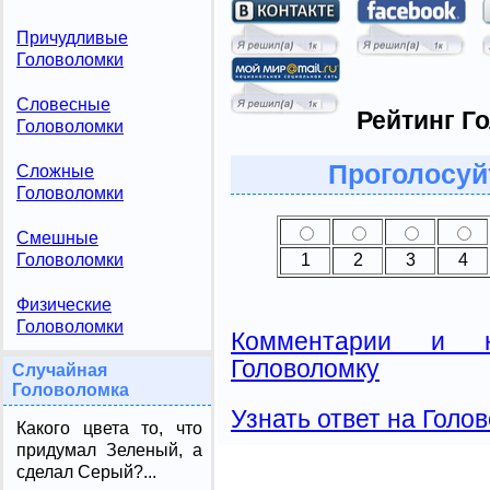
Причудливые
Головоломки
Словесные
Рейтинг Г
Головоломки
Проголосуй
Сложные
Головоломки
Смешные
1
2
3
4
Головоломки
Физические
Головоломки
Комментарии и н
Головоломку
Случайная
Головоломка
Узнать ответ на Голо
Какого цвета то, что
придумал Зеленый, а
сделал Серый?...