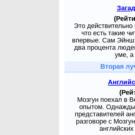
Зага
(Рейти
Это действительно 
что есть такие ч
впервые. Сам Эйншт
два процента людей
уме, а
Вторая лу
Англий
(Рей
Мозгун поехал в 
опытом. Однажды 
представителей ан
разговоре с Мозгу
английских 