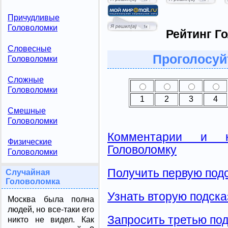
Причудливые
Головоломки
Рейтинг Г
Словесные
Проголосуй
Головоломки
Сложные
Головоломки
1
2
3
4
Смешные
Головоломки
Комментарии и н
Физические
Головоломку
Головоломки
Получить первую подс
Случайная
Головоломка
Узнать вторую подска
Москва была полна
людей, но все-таки его
Запросить третью под
никто не видел. Как