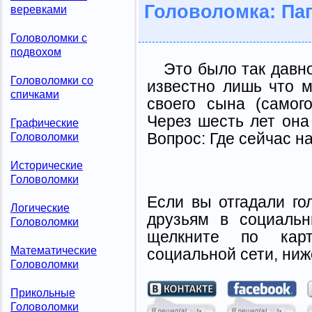
Головоломка: Па
веревками
Головоломки с
подвохом
Это было так давно,
Головоломки со
известно лишь что 
спичками
своего сына (самог
Через шесть лет она 
Графические
Вопрос: Где сейчас н
Головоломки
Исторические
Головоломки
Если вы отгадали го
Логические
друзьям в социальн
Головоломки
щелкните по карт
Математические
социальной сети, ниж
Головоломки
Прикольные
Головоломки