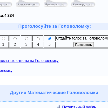
и:
4.334
Проголосуйте за Головоломку:
Отдайте голос за Головолом
1
2
3
4
5
вильные ответы на Головоломку
воломку
Другие
Математические Головоломки
Потерянный рубль