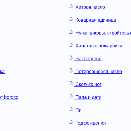
Хитрое число
Коварная единица
Ну-ка, цифры, стройтесь 
Халатные пожарники
Наследство
ка
Потерявшееся число
Сколько ног
т boroco
Папа и дети
Пи
Год рождения