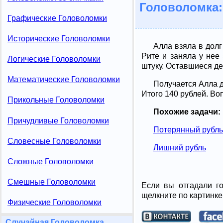
Головоломка:
Графические Головоломки
Исторические Головоломки
Алла взяла в долг
Рите и заняла у нее
Логические Головоломки
штуку. Оставшиеся де
Математические Головоломки
Получается Алла д
Итого 140 рублей. Во
Прикольные Головоломки
Похожие задачи:
Причудливые Головоломки
Потерянный рубль
Словесные Головоломки
Лишний рубль
Сложные Головоломки
Смешные Головоломки
Если вы отгадали го
щелкните по картинке
Физические Головоломки
Случайная Головоломка