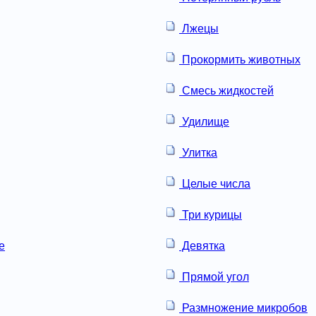
Лжецы
Прокормить животных
Смесь жидкостей
Удилище
Улитка
Целые числа
Три курицы
е
Девятка
Прямой угол
Размножение микробов