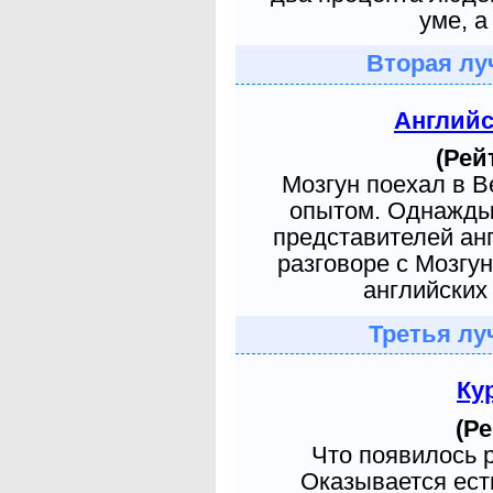
уме, а
Вторая лу
Англий
(Рей
Мозгун поехал в 
опытом. Однажды 
представителей ан
разговоре с Мозгу
английских 
Третья лу
Ку
(Ре
Что появилось 
Оказывается есть