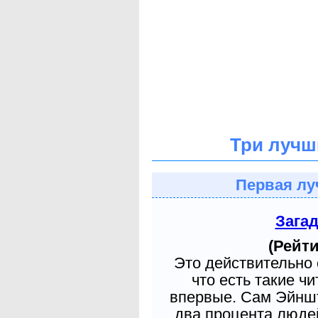
Три лучш
Первая лу
Зага
(Рейти
Это действительно 
что есть такие ч
впервые. Сам Эйншт
два процента людей