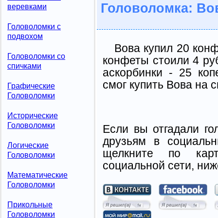
Головоломка: Вов
веревками
Головоломки с
подвохом
Вова купил 20 кон
Головоломки со
конфеты стоили 4 руб
спичками
аскорбинки - 25 коп
смог купить Вова на 
Графические
Головоломки
Исторические
Головоломки
Если вы отгадали го
друзьям в социальн
Логические
щелкните по карт
Головоломки
социальной сети, ниж
Математические
Головоломки
Прикольные
Головоломки