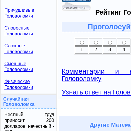
Причудливые
Рейтинг Г
Головоломки
Проголосуй
Словесные
Головоломки
Сложные
1
2
3
4
Головоломки
Смешные
Головоломки
Комментарии и н
Головоломку
Физические
Головоломки
Узнать ответ на Голо
Случайная
Головоломка
Честный труд
приносит 200
Другие
Матема
долларов, нечестный -