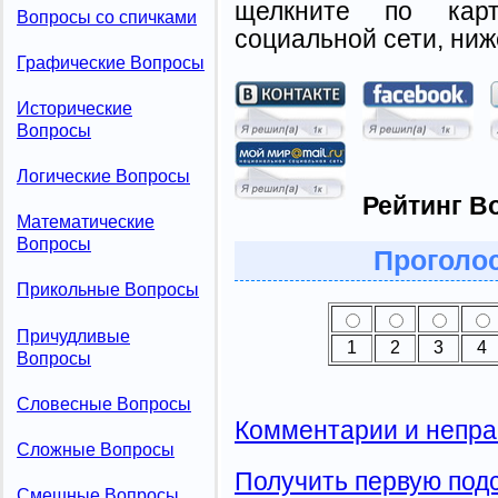
щелкните по карт
Вопросы со спичками
социальной сети, ниж
Графические Вопросы
Исторические
Вопросы
Логические Вопросы
Рейтинг В
Математические
Вопросы
Проголос
Прикольные Вопросы
Причудливые
1
2
3
4
Вопросы
Словесные Вопросы
Комментарии и непра
Сложные Вопросы
Получить первую подс
Смешные Вопросы