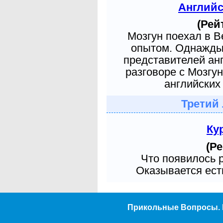
Англий
(Рей
Мозгун поехал в 
опытом. Однажды 
представителей ан
разговоре с Мозгу
английских 
Третий
Ку
(Ре
Что появилось 
Оказывается есть
Прикольные Вопросы. 