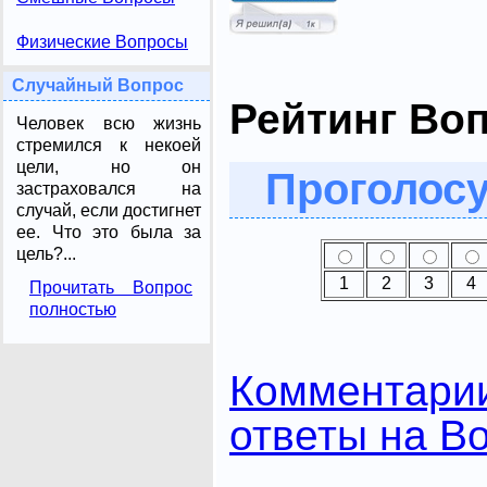
Физические Вопросы
Случайный Вопрос
Рейтинг Во
Человек всю жизнь
стремился к некоей
цели, но он
Проголосу
застраховался на
случай, если достигнет
ее. Что это была за
цель?...
1
2
3
4
Прочитать Вопрос
полностью
Комментари
ответы на В