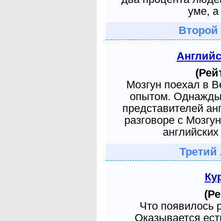
уме, а
Второй
Англий
(Рей
Мозгун поехал в 
опытом. Однажды 
представителей ан
разговоре с Мозгу
английских 
Третий
Ку
(Ре
Что появилось 
Оказывается есть