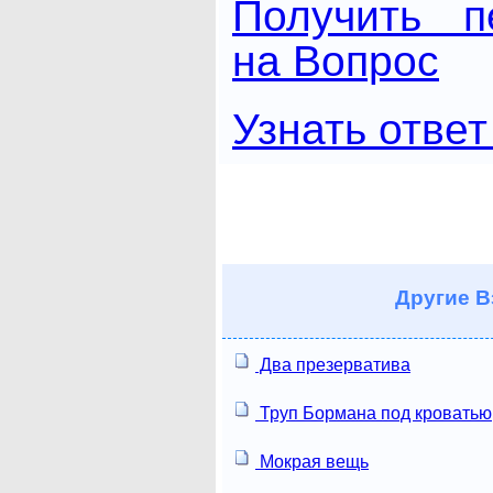
Получить п
на Вопрос
Узнать ответ
Другие
В
Два презерватива
Труп Бормана под кроватью
Мокрая вещь