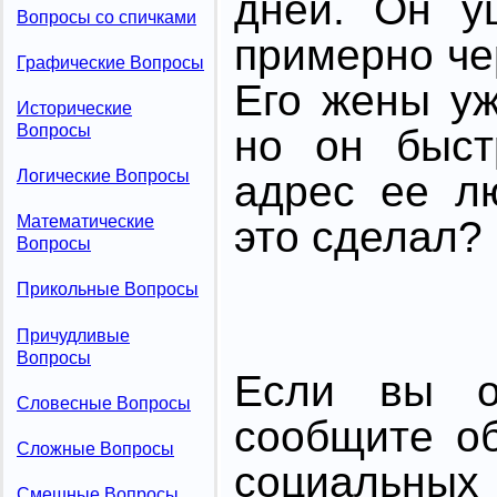
дней. Он у
Вопросы со спичками
примерно че
Графические Вопросы
Его жены у
Исторические
Вопросы
но он быст
Логические Вопросы
адрес ее л
Математические
это сделал?
Вопросы
Прикольные Вопросы
Причудливые
Вопросы
Если вы от
Словесные Вопросы
сообщите о
Сложные Вопросы
социальных 
Смешные Вопросы