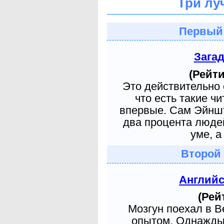
Три лу
Первый
Зага
(Рейти
Это действительно 
что есть такие ч
впервые. Сам Эйншт
два процента людей
уме, а
Второй
Англий
(Рей
Мозгун поехал в 
опытом. Однажды 