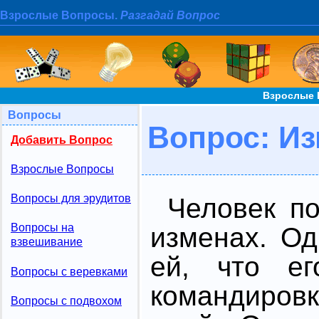
Взрослые Вопросы.
Разгадай Вопрос
Взрослые 
Вопросы
Вопрос: И
Добавить Вопрос
Взрослые Вопросы
Вопросы для эрудитов
Человек п
Вопросы на
изменах. О
взвешивание
ей, что ег
Вопросы с веревками
командиров
Вопросы с подвохом