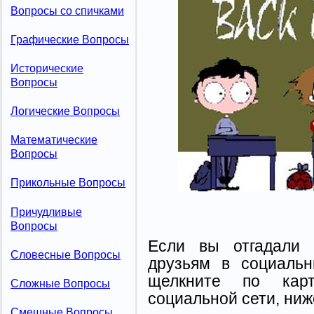
Вопросы со спичками
Графические Вопросы
Исторические
Вопросы
Логические Вопросы
Математические
Вопросы
Прикольные Вопросы
Причудливые
Вопросы
Если вы отгадали 
Словесные Вопросы
друзьям в социальн
щелкните по карт
Сложные Вопросы
социальной сети, ниж
Смешные Вопросы