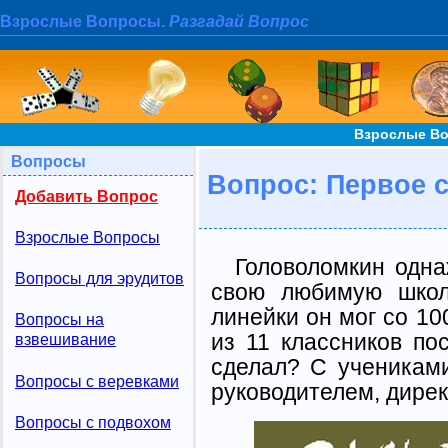
Взрослые Вопросы.
Разгадай Вопрос
Взрослые Во
Вопросы
Вопрос: Первое 
Добавить Вопрос
Взрослые Вопросы
Головоломкин одна
Вопросы для эрудитов
свою любимую школ
линейки он мог со 10
Вопросы на
из 11 классников пос
взвешивание
сделал? С ученикам
Вопросы с веревками
руководителем, дирек
Вопросы с подвохом