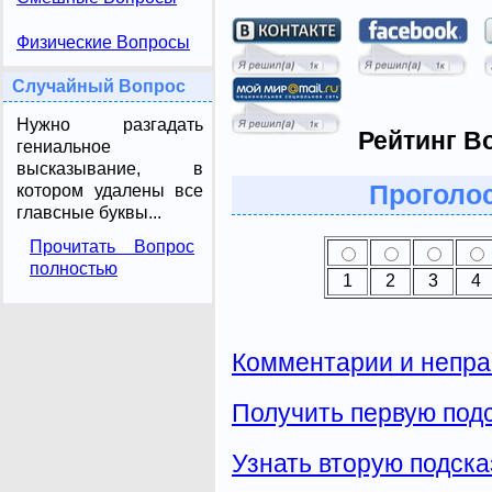
Физические Вопросы
Случайный Вопрос
Нужно разгадать
Рейтинг В
гениальное
высказывание, в
Проголос
котором удалены все
главсные буквы...
Прочитать Вопрос
полностью
1
2
3
4
Комментарии и непра
Получить первую подс
Узнать вторую подска