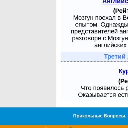
Англий
(Рей
Мозгун поехал в 
опытом. Однажды 
представителей ан
разговоре с Мозгу
английских 
Третий
Ку
(Ре
Что появилось 
Оказывается есть
Прикольные Вопросы. 