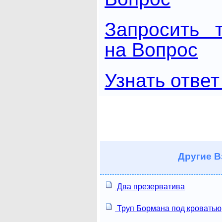
Запросить 
на Вопрос
Узнать ответ
Другие
В
Два презерватива
Труп Бормана под кроватью