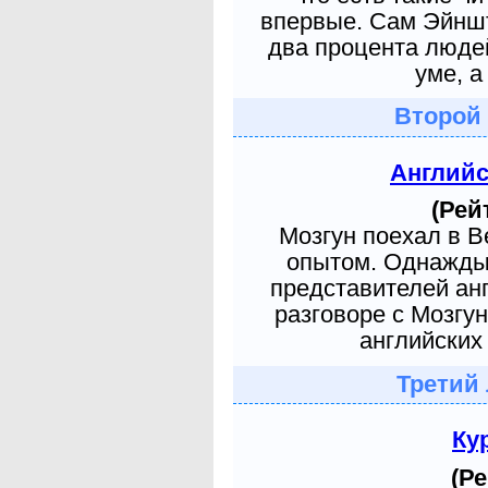
впервые. Сам Эйншт
два процента людей
уме, а
Второй
Англий
(Рей
Мозгун поехал в 
опытом. Однажды 
представителей ан
разговоре с Мозгу
английских 
Третий
Ку
(Ре