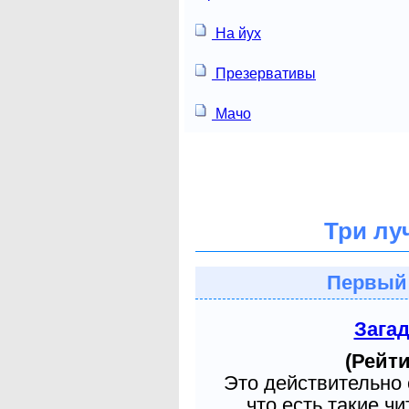
На йух
Презервативы
Мачо
Три лу
Первый
Зага
(Рейти
Это действительно 
что есть такие ч