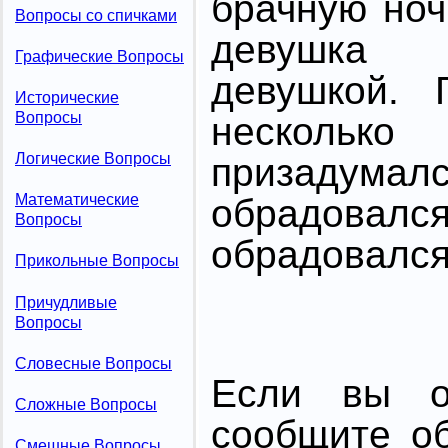
брачную ноч
Вопросы со спичками
девушка 
Графические Вопросы
девушкой. 
Исторические
Вопросы
нескол
Логические Вопросы
призадум
Математические
обрадова
Вопросы
обрадовалс
Прикольные Вопросы
Причудливые
Вопросы
Словесные Вопросы
Если вы от
Сложные Вопросы
сообщите о
Смешные Вопросы