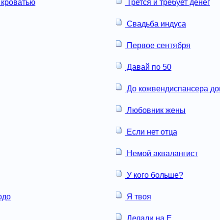
 кроватью
Трется и требует денег
Свадьба индуса
Первое сентября
Давай по 50
До кожвендиспансера до
Любовник жены
Если нет отца
Немой аквалангист
У кого больше?
юдо
Я твоя
Делали на Е