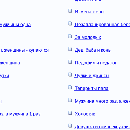
Измена жены
 мужчины одна
Незапланированная бер
За молодых
, женщины - купаются
Дед, баба и конь
, женщина
Педофил и педагог
утки
Чулки и джинсы
Теперь ты папа
ы
Мужчина много раз, а же
, а мужчина 1 раз
Холостяк
Девушка и гомосексуали