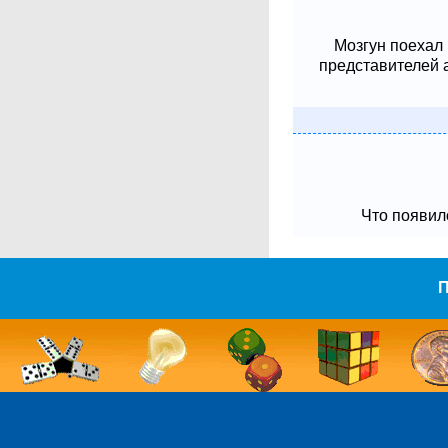
Мозгун поехал
представителей 
Что появило
П