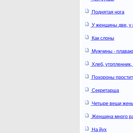
Поднятая нога
У женщины две, у
Как слоны
Мужчины - плавают
Хлеб, утопленник
Похороны простит
Секретарша
Четыре вещи жен
Женщина много раз
На йух