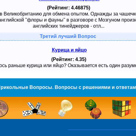
(Рейтинг: 4.46875)
 в Великобританию для обмена опытом. Однажды за чашечк
английской "флоры и фауны" в разговоре с Мозгуном произ
английских тинейджеров - отл...
Третий лучший Вопрос
Курица и яйцо
(Рейтинг: 4.35)
сь раньше курица или яйцо? Оказывается есть один разумный
рикольные Вопросы. Вопросы с решениями и ответа