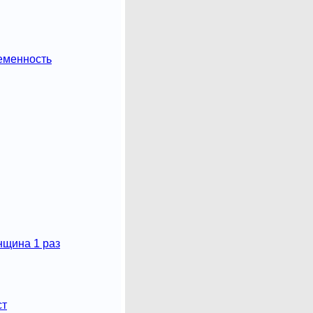
еменность
нщина 1 раз
ст