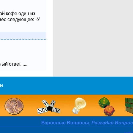
ой кофе один из
нес следующее: -У
 ответ......
ми
Взрослые Вопросы.
Разгадай Вопрос