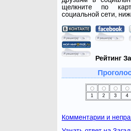
щелкните по карт
социальной сети, ниж
Рейтинг За
Проголос
1
2
3
4
Комментарии и непра
Узнать ответ на Загад