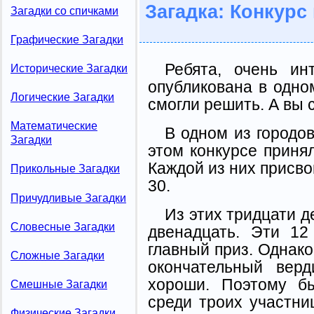
Загадка: Конкурс
Загадки со спичками
Графические Загадки
Ребята, очень ин
Исторические Загадки
опубликована в одно
Логические Загадки
смогли решить. А вы
Математические
В одном из городов
Загадки
этом конкурсе приня
Каждой из них присво
Прикольные Загадки
30.
Причудливые Загадки
Из этих тридцати 
Словесные Загадки
двенадцать. Эти 12
главный приз. Однако
Сложные Загадки
окончательный верд
хороши. Поэтому б
Смешные Загадки
среди троих участн
Физические Загадки