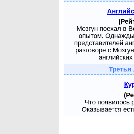
Англий
(Рей
Мозгун поехал в 
опытом. Однажды 
представителей ан
разговоре с Мозгу
английских 
Третья 
Ку
(Ре
Что появилось 
Оказывается есть