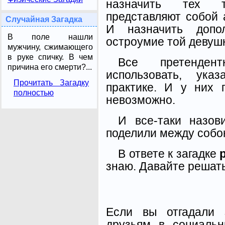
назначить тех т
представляют собой
Случайная Загадка
И назначить допо
В поле нашли
остроумие той девушк
мужчину, сжимающего
в руке спичку. В чем
Все претенден
причина его смерти?...
использовать, ук
Прочитать Загадку
практике. И у них 
полностью
невозможно.
И все-таки назов
поделили между собо
В ответе к загадке
знаю. Давайте решать
Если вы отгадали 
друзьям в социальн