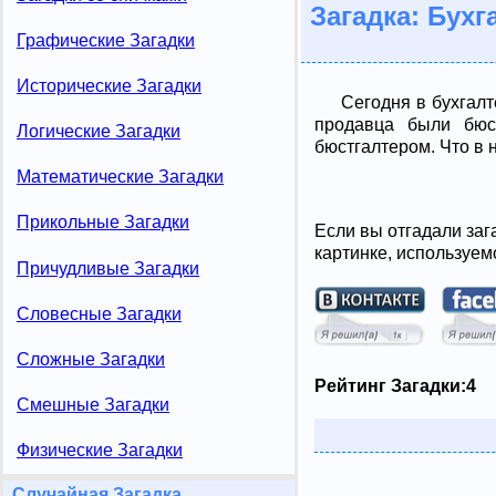
Загадка: Бухг
Графические Загадки
Исторические Загадки
Сегодня в бухгал
продавца были бюс
Логические Загадки
бюстгалтером. Что в 
Математические Загадки
Прикольные Загадки
Если вы отгадали заг
картинке, используем
Причудливые Загадки
Словесные Загадки
Сложные Загадки
Рейтинг Загадки:
4
Смешные Загадки
Физические Загадки
Случайная Загадка