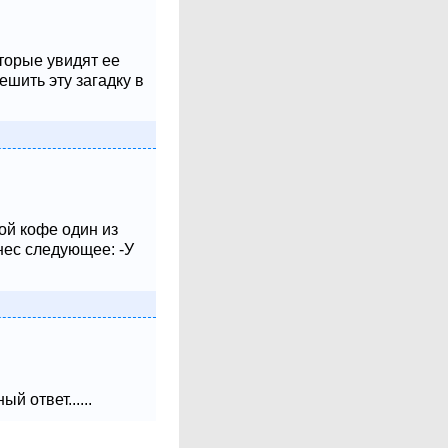
оторые увидят ее
шить эту загадку в
ой кофе один из
нес следующее: -У
 ответ......