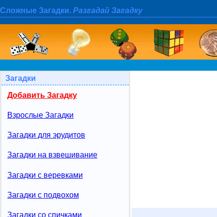
Сложные Загадки.
Разгадай Загадку
Загадки
Добавить Загадку
Взрослые Загадки
Загадки для эрудитов
Загадки на взвешивание
Загадки с веревками
Загадки с подвохом
Загадки со спичками