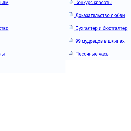
вьям
Конкурс красоты
Доказательство любви
ство
Бухгалтер и бюстгалтер
99 мудрецов в шляпах
ны
Песочные часы