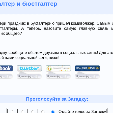
алтер и бюстгалтер
тери праздник: в бухгалтерию пришел комивояжер. Самым 
тгалтеры. А теперь, назовите самую главную связь 
них общего?
адку, сообщите об этом друзьям в социальных сетях! Для эт
ой вами социальной сети, ниже!
Проголосуйте за Загадку:
Отдайте голос за Загадку