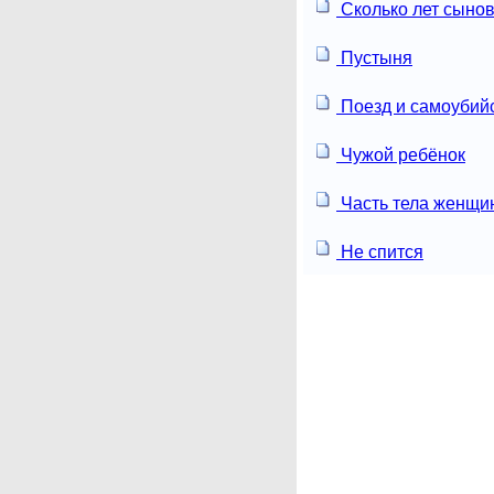
Сколько лет сыно
Пустыня
Поезд и самоубий
Чужой ребёнок
Часть тела женщи
Не спится