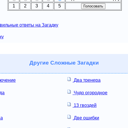
1
2
3
4
5
вильные ответы на Загадку
ку
Другие
Сложные Загадки
лючение
Два тренера
да
Чудо огородное
13 гвоздей
на
Две ошибки