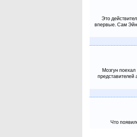
Это действител
впервые. Сам Эйнш
Мозгун поехал
представителей 
Что появило