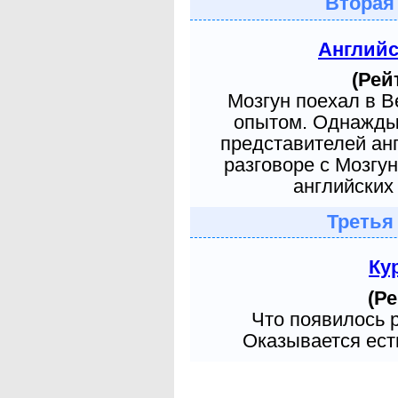
Вторая
Англий
(Рей
Мозгун поехал в 
опытом. Однажды 
представителей ан
разговоре с Мозгу
английских 
Третья
Ку
(Ре
Что появилось 
Оказывается есть