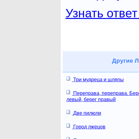
Узнать ответ
Другие
Л
Три мудреца и шляпы
Переправа, переправа. Бер
левый, берег правый
Две пилюли
Город лжецов