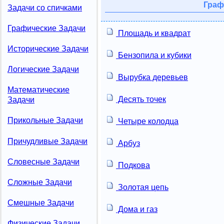
Граф
Задачи со спичками
Графические Задачи
Площадь и квадрат
Исторические Задачи
Бензопила и кубики
Логические Задачи
Вырубка деревьев
Математические
Десять точек
Задачи
Прикольные Задачи
Четыре колодца
Причудливые Задачи
Арбуз
Словесные Задачи
Подкова
Сложные Задачи
Золотая цепь
Смешные Задачи
Дома и газ
Физические Задачи