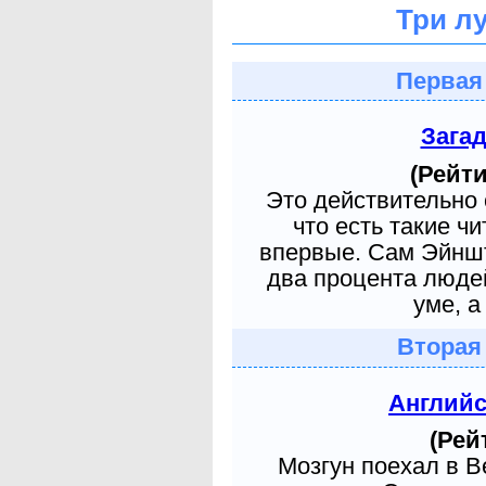
Три л
Первая
Зага
(Рейти
Это действительно 
что есть такие ч
впервые. Сам Эйншт
два процента людей
уме, а
Вторая
Англий
(Рей
Мозгун поехал в 