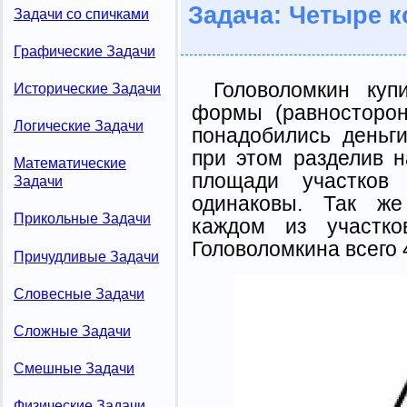
Задача: Четыре 
Задачи со спичками
Графические Задачи
Головоломкин куп
Исторические Задачи
формы (равносторон
Логические Задачи
понадобились деньг
при этом разделив н
Математические
площади участков
Задачи
одинаковы. Так же
Прикольные Задачи
каждом из участк
Головоломкина всего 
Причудливые Задачи
Словесные Задачи
Сложные Задачи
Смешные Задачи
Физические Задачи