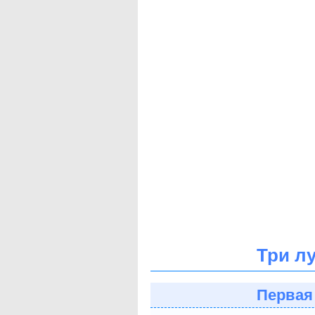
Три л
Первая