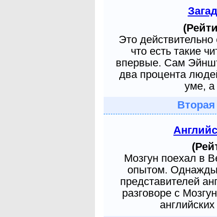
Зага
(Рейти
Это действительно 
что есть такие ч
впервые. Сам Эйншт
два процента людей
уме, а
Вторая
Англий
(Рей
Мозгун поехал в 
опытом. Однажды 
представителей ан
разговоре с Мозгу
английских 