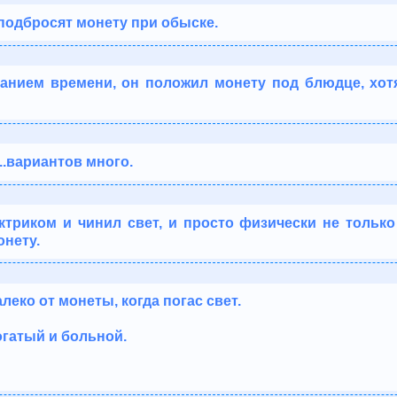
 подбросят монету при обыске.
ванием времени, он положил монету под блюдце, хот
..вариантов много.
триком и чинил свет, и просто физически не только 
онету.
еко от монеты, когда погас свет.
огатый и больной.