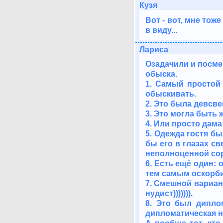
Кузя
Вот - вот, мне тож
в виду...
Лариса
Озадачили и посме
обыска.
1. Самый простой
обыскивать.
2. Это была девсв
3. Это могла быть 
4. Или просто дам
5. Одежда гостя б
бы его в глазах св
неполноценной сор
6. Есть ещё один:
тем самым оскорбив
7. Смешной вариант
нудист))))))).
8. Это был дипло
дипломатическая 