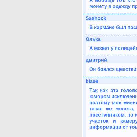
А вообще тот, кто
монету в одежду пр
Sashock
В кармане был пас
Олька
А может у полицей
дмитрий
Он боялся щекотки
blase
Так как эта голо
юмором исключены.
поэтому мое мнени
такая же монета,
преступником, но 
участок и камер
информации от том,