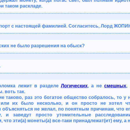
 держал монету, когда погас свет, был полным идиот
и таком раскладе.
порт с настоящей фамилией. Согласитесь, Лорд ЖОПИН
ских не было разрешения на обыск?
.
воломка лежит в разделе
Логических
, а не
смешных
,
 воть так.
е таково, раз это богатое общество собралось, то у
 или их было несколько, и он просто не хотел ч
и объясняться не желал, по понятным причинам, что е
у, и заведут просто утомительные расследовани
 что эти(а) монеты(а) все-таки принадлежат(ит) ему, а 