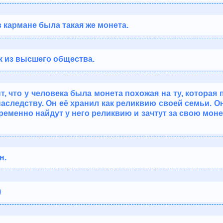
в кармане была такая же монета.
к из высшего общества.
т, что у человека была монета похожая на ту, которая 
аследству. Он её хранил как реликвию своей семьи. Он
ременно найдут у него реликвию и зачтут за свою монет
н.
)