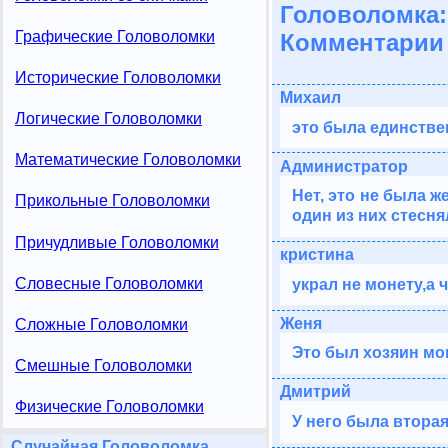
Головоломка:
Графические Головоломки
Комментарии 
Исторические Головоломки
Михаил
Логические Головоломки
это была единстве
Математические Головоломки
Администратор
Нет, это не была 
Прикольные Головоломки
один из них стесня
Причудливые Головоломки
кристина
Словесные Головоломки
украл не монету,а ч
Женя
Сложные Головоломки
Это был хозяин м
Смешные Головоломки
Дмитрий
Физические Головоломки
У него была втора
Случайная Головоломка