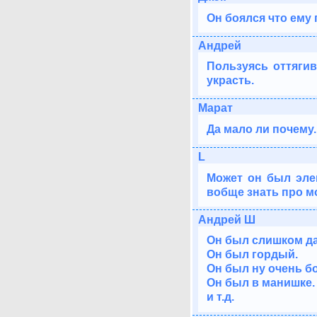
Он боялся что ему
Андрей
Пользуясь оттяги
украсть.
Марат
Да мало ли почему.
L
Может он был элек
вобще знать про м
Андрей Ш
Он был слишком дал
Он был гордый.
Он был ну очень б
Он был в манишке.
и т.д.