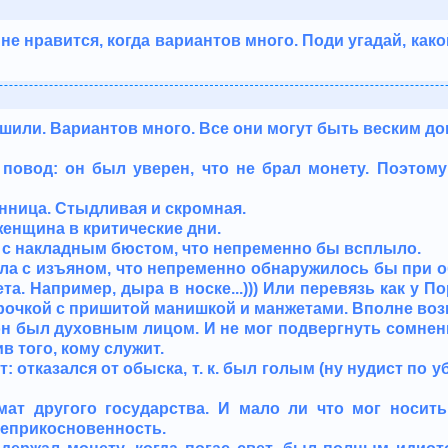
е не нравится, когда вариантов много. Поди угадай, как
шили. Вариантов много. Все они могут быть веским до
 повод: он был уверен, что не брал монету. Поэтом
енница. Стыдливая и скромная.
женщина в критические дни.
а с накладным бюстом, что непременно бы всплыло.
ыла с изъяном, что непременно обнаружилось бы при 
ета. Например, дыра в носке...))) Или перевязь как у По
очкой с пришитой манишкой и манжетами. Вполне воз
 он был духовным лицом. И не мог подвергнуть сомне
 того, кому служит.
: отказался от обыска, т. к. был голым (ну нудист по 
мат другого государства. И мало ли что мог носит
неприкосновенность.