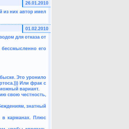
26.01.2010
ой из них автор имел
01.02.2010
водом для отказа от
у бессмысленно его
обыске. Это уронило
ртоса.))) Или фрак с
можный вариант.
нию свою честность,
убеждениям, знатный
ь в карманах. Плюс