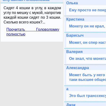
Олька
Сидят 4 кошки в углу, в каждом
Ему просто не понр
углу по мешку с мукой, напротив
каждой кошки сидят по 3 кошки.
Кристина
Сколько всего кошек?...
Монету он не крал,
Прочитать Головоломку
полностью
Барисыч
Может, он спер на
Валерия
Он знал, что монет
Александра
Может быть у него
таки высшее общес
а
Это был транссексу
Джэк