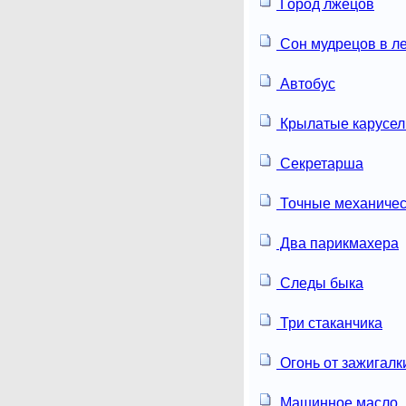
Город лжецов
Сон мудрецов в л
Автобус
Крылатые карусел
Секретарша
Точные механичес
Два парикмахера
Следы быка
Три стаканчика
Огонь от зажигалк
Машинное масло