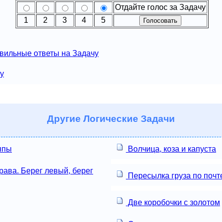
Отдайте голос за Задачу
1
2
3
4
5
вильные ответы на Задачу
чу
Другие
Логические Задачи
япы
Волчица, коза и капуста
ава. Берег левый, берег
Пересылка груза по почт
Две коробочки с золотом