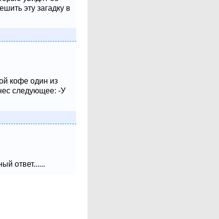
шить эту загадку в
ой кофе один из
нес следующее: -У
 ответ......