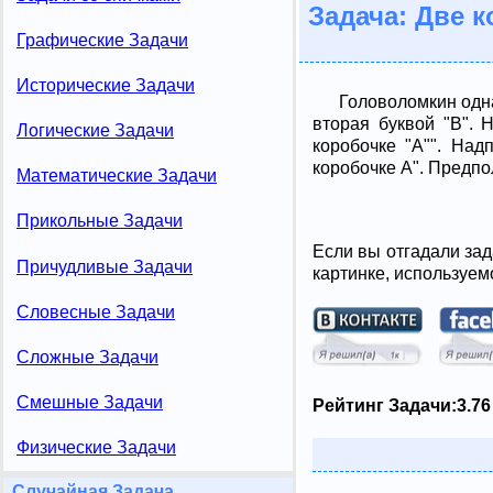
Задача: Две 
Графические Задачи
Исторические Задачи
Головоломкин одна
вторая буквой "В". 
Логические Задачи
коробочке "А"". Над
коробочке А". Предпол
Математические Задачи
Прикольные Задачи
Если вы отгадали зад
Причудливые Задачи
картинке, используем
Словесные Задачи
Сложные Задачи
Смешные Задачи
Рейтинг Задачи:
3.76
Физические Задачи
Случайная Задача