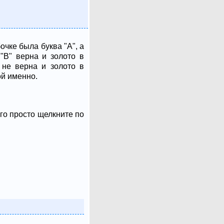
чке была буква "А", а
 "B" верна и золото в
" не верна и золото в
ой именно.
ого просто щелкните по