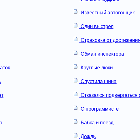
Известный автогонщик
Один выстрел
Страховка от достижения
Обман инспектора
аток
Круглые люки
в
Спустила шина
нт
Отказался подвергаться 
О программисте
ю
Бабка и поезд
Дождь