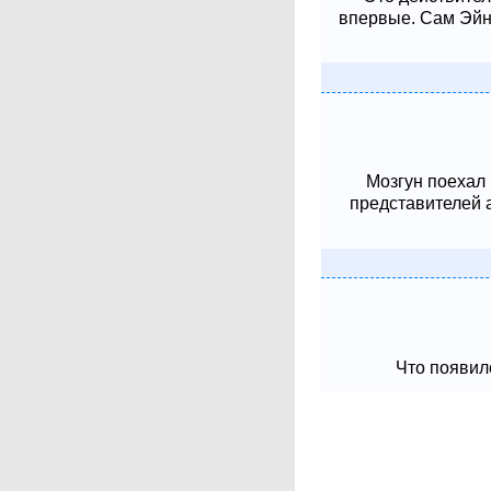
впервые. Сам Эйнш
Мозгун поехал
представителей 
Что появило