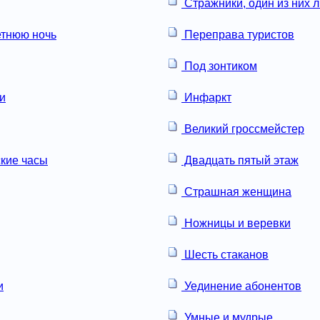
Стражники, один из них л
етнюю ночь
Переправа туристов
Под зонтиком
и
Инфаркт
Великий гроссмейстер
кие часы
Двадцать пятый этаж
Страшная женщина
Ножницы и веревки
Шесть стаканов
и
Уединение абонентов
Умные и мудрые