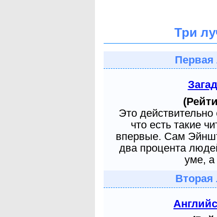
Три лу
Первая 
Зага
(Рейти
Это действительно 
что есть такие ч
впервые. Сам Эйншт
два процента людей
уме, а
Вторая 
Англий