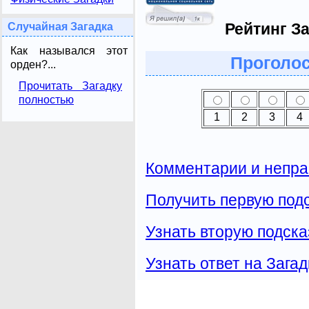
Рейтинг За
Случайная Загадка
Как назывался этот
Проголос
орден?...
Прочитать Загадку
полностью
1
2
3
4
Комментарии и непра
Получить первую подс
Узнать вторую подска
Узнать ответ на Загад