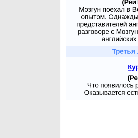
(Рей
Мозгун поехал в 
опытом. Однажды 
представителей ан
разговоре с Мозгу
английских 
Третья 
Ку
(Ре
Что появилось 
Оказывается есть