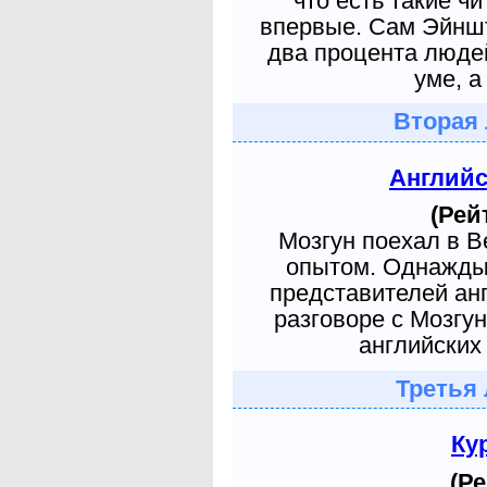
что есть такие ч
впервые. Сам Эйншт
два процента людей
уме, а
Вторая 
Англий
(Рей
Мозгун поехал в 
опытом. Однажды 
представителей ан
разговоре с Мозгу
английских 
Третья 
Ку
(Ре