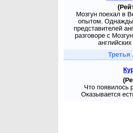
(Рей
Мозгун поехал в 
опытом. Однажды 
представителей ан
разговоре с Мозгу
английских 
Третья 
Ку
(Ре
Что появилось 
Оказывается есть