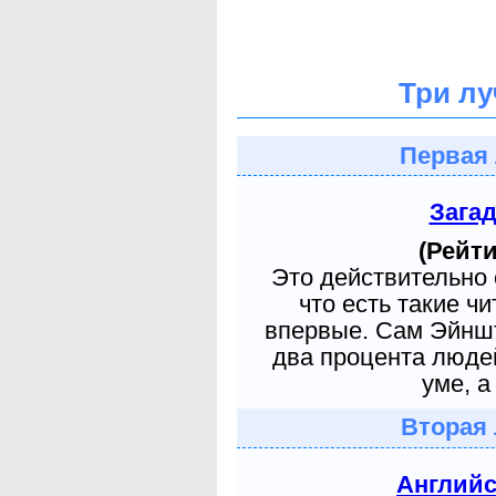
Три лу
Первая 
Зага
(Рейти
Это действительно 
что есть такие ч
впервые. Сам Эйншт
два процента людей
уме, а
Вторая 
Англий