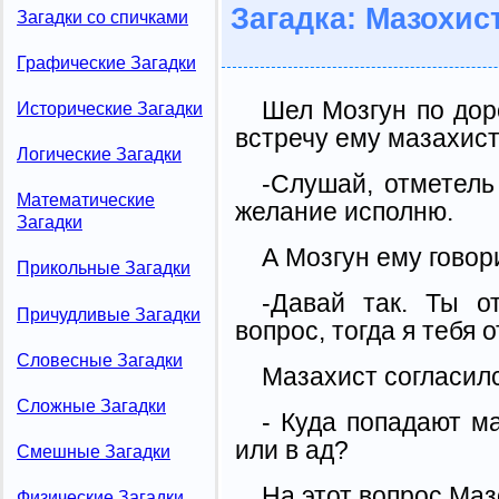
Загадка: Мазохис
Загадки со спичками
Графические Загадки
Шел Мозгун по дор
Исторические Загадки
встречу ему мазахист
Логические Загадки
-Слушай, отметель
Математические
желание исполню.
Загадки
А Мозгун ему говор
Прикольные Загадки
-Давай так. Ты о
Причудливые Загадки
вопрос, тогда я тебя 
Словесные Загадки
Мазахист согласилс
Сложные Загадки
- Куда попадают м
или в ад?
Смешные Загадки
На этот вопрос Мазо
Физические Загадки