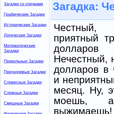
Загадка: Ч
Загадки со спичками
Графические Загадки
Честный,
Исторические Загадки
приятный т
Логические Загадки
долларо
Математические
Загадки
Нечестный, 
Прикольные Загадки
долларов в 
Причудливые Загадки
и неприятны
Словесные Загадки
месяц. Ну, 
Сложные Загадки
моешь, 
Смешные Загадки
выжимаешь!
Физические Загадки