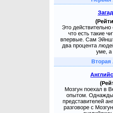
Зага
(Рейти
Это действительно 
что есть такие ч
впервые. Сам Эйншт
два процента людей
уме, а
Вторая 
Англий
(Рей
Мозгун поехал в 
опытом. Однажды 
представителей ан
разговоре с Мозгу