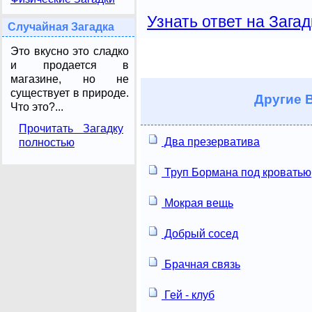
Узнать ответ на Загад
Случайная Загадка
Это вкусно это сладко
и продается в
магазине, но не
существует в природе.
Другие
В
Что это?...
Прочитать Загадку
Два презерватива
полностью
Труп Бормана под кроватью
Мокрая вещь
Добрый сосед
Брачная связь
Гей - клуб