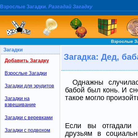
Взрослые Загадки.
Разгадай Загадку
Взрослые За
Загадки
Загадка: Дед, баб
Добавить Загадку
Взрослые Загадки
Однажны случилас
Загадки для эрудитов
бабой был конь. И снё
такое могло произойт
Загадки на
взвешивание
Загадки с веревками
Если вы отгадали 
Загадки с подвохом
друзьям в социальн