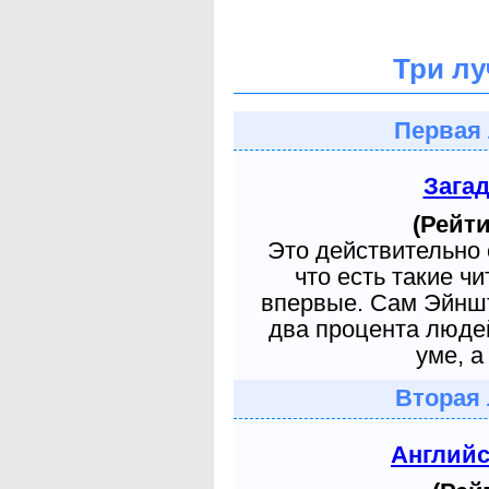
Три лу
Первая 
Зага
(Рейти
Это действительно 
что есть такие ч
впервые. Сам Эйншт
два процента людей
уме, а
Вторая 
Англий