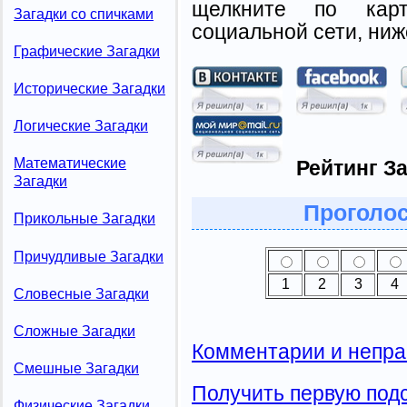
щелкните по карт
Загадки со спичками
социальной сети, ниж
Графические Загадки
Исторические Загадки
Логические Загадки
Математические
Рейтинг За
Загадки
Проголос
Прикольные Загадки
Причудливые Загадки
1
2
3
4
Словесные Загадки
Сложные Загадки
Комментарии и непра
Смешные Загадки
Получить первую подс
Физические Загадки