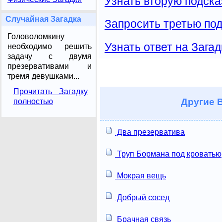
Узнать вторую подска
Случайная Загадка
Запросить третью под
Головоломкину
Узнать ответ на Загад
необходимо решить
задачу с двумя
презервативами и
тремя девушками...
Прочитать Загадку
Другие
В
полностью
Два презерватива
Труп Бормана под кроватью
Мокрая вещь
Добрый сосед
Брачная связь