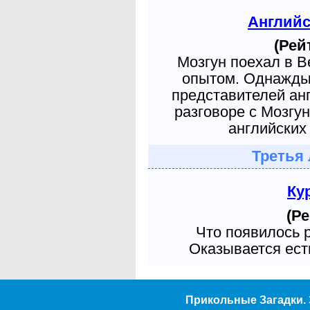
Англий
(Рей
Мозгун поехал в 
опытом. Однажды 
представителей ан
разговоре с Мозгу
английских 
Третья 
Ку
(Ре
Что появилось 
Оказывается есть
Прикольные Загадки. 