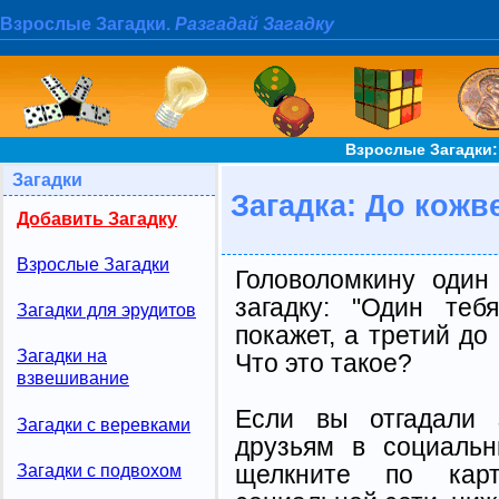
Взрослые Загадки.
Разгадай Загадку
Взрослые Загадки:
Загадки
Загадка: До кожв
Добавить Загадку
Взрослые Загадки
Головоломкину один
загадку: "Один теб
Загадки для эрудитов
покажет, а третий до 
Загадки на
Что это такое?
взвешивание
Если вы отгадали 
Загадки с веревками
друзьям в социальн
щелкните по карт
Загадки с подвохом