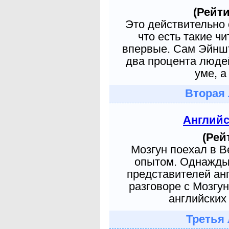
(Рейти
Это действительно 
что есть такие ч
впервые. Сам Эйншт
два процента людей
уме, а
Вторая 
Англий
(Рей
Мозгун поехал в 
опытом. Однажды 
представителей ан
разговоре с Мозгу
английских 
Третья 