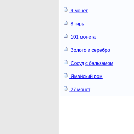
9 монет
8 гирь
101 монета
Золото и серебро
Сосуд с бальзамом
Ямайский ром
27 монет