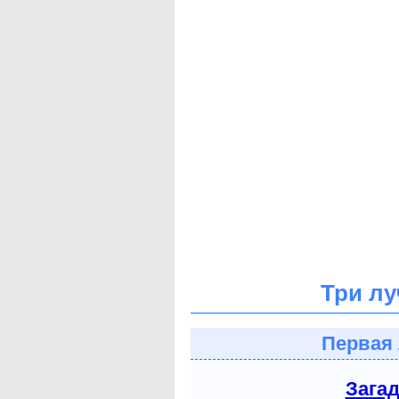
Три лу
Первая 
Зага