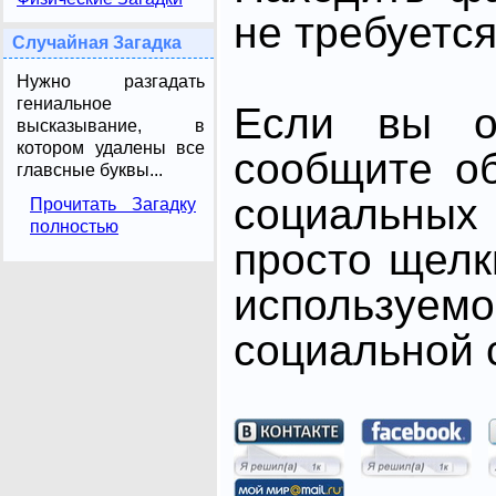
не требуется
Случайная Загадка
Нужно разгадать
гениальное
Если вы от
высказывание, в
котором удалены все
сообщите о
главсные буквы...
социальных 
Прочитать Загадку
полностью
просто щелк
использ
социальной с