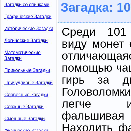
Загадка: 1
Загадки со спичками
Графические Загадки
Среди 101
Исторические Загадки
виду монет
Логические Загадки
отличающаяс
Математические
Загадки
помощью ча
Прикольные Загадки
гирь за д
Причудливые Загадки
Головоломк
Словесные Загадки
легче и
Сложные Загадки
фальшив
Смешные Загадки
Hаходить ф
Физические Загадки