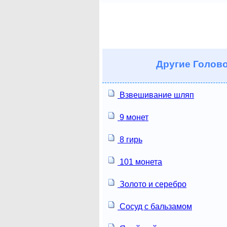
Другие
Голово
Взвешивание шляп
9 монет
8 гирь
101 монета
Золото и серебро
Сосуд с бальзамом