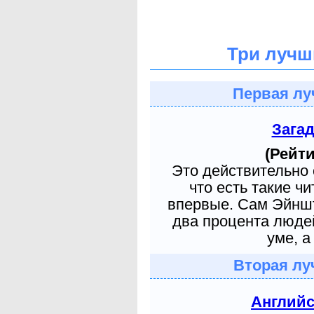
Три лучш
Первая лу
Зага
(Рейти
Это действительно 
что есть такие ч
впервые. Сам Эйншт
два процента людей
уме, а
Вторая лу
Англий