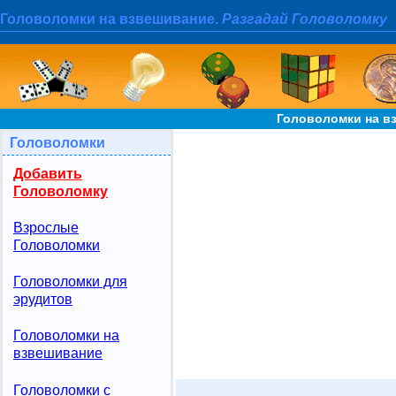
Головоломки на взвешивание.
Разгадай Головоломку
Головоломки на в
Головоломки
Добавить
Головоломку
Взрослые
Головоломки
Головоломки для
эрудитов
Головоломки на
взвешивание
Головоломки с