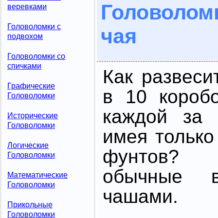
Головолом
веревками
Головоломки с
чая
подвохом
Головоломки со
спичками
Как развеси
Графические
в 10 короб
Головоломки
каждой за 
Исторические
Головоломки
имея только
Логические
фунтов? 
Головоломки
обычные 
Математические
Головоломки
чашами.
Прикольные
Головоломки