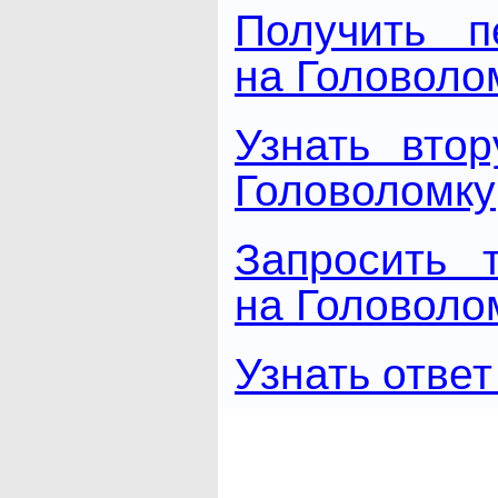
Получить п
на Головоло
Узнать вто
Головоломку
Запросить 
на Головоло
Узнать ответ