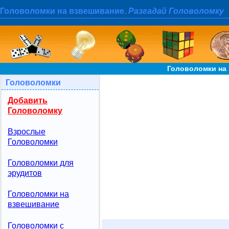
Головоломки на взвешивание.
Разгадай Головоломку
Головоломки на 
Головоломки
Добавить
Головоломку
Взрослые
Головоломки
Головоломки для
эрудитов
Головоломки на
взвешивание
Головоломки с