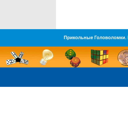
Прикольные Головоломки. 