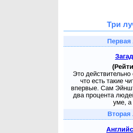
Три лу
Первая 
Зага
(Рейти
Это действительно 
что есть такие ч
впервые. Сам Эйншт
два процента людей
уме, а
Вторая 
Англий