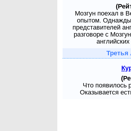
(Рей
Мозгун поехал в 
опытом. Однажды 
представителей ан
разговоре с Мозгу
английских 
Третья 
Ку
(Ре
Что появилось 
Оказывается есть