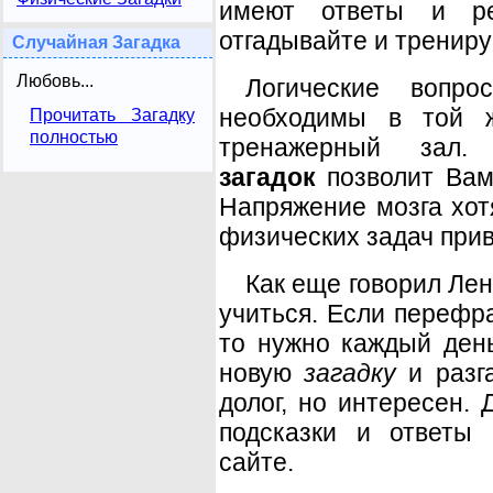
имеют ответы и ре
отгадывайте и трениру
Случайная Загадка
Любовь...
Логические вопро
необходимы в той 
Прочитать Загадку
полностью
тренажерный зал.
загадок
позволит Вам 
Напряжение мозга хот
физических задач приве
Как еще говорил Лен
учиться. Если перефр
то нужно каждый день
новую
загадку
и разга
долог, но интересен.
подсказки и ответы 
сайте.