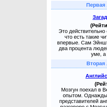
Первая 
Зага
(Рейти
Это действительно 
что есть такие ч
впервые. Сам Эйншт
два процента людей
уме, а
Вторая 
Англий
(Рей
Мозгун поехал в 
опытом. Однажды 
представителей ан
разговоре с Мозгу