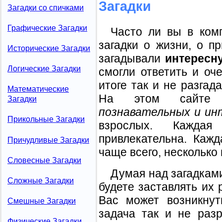
Загадки
Загадки со спичками
Графические Загадки
Часто ли вы в комп
загадки о жизни, о п
Исторические Загадки
загадывали
интересн
Логические Загадки
смогли ответить и оч
итоге так и не разгад
Математические
На этом сайте 
Загадки
познавательных и ин
Прикольные Загадки
взрослых. Кажд
привлекательна. Кажд
Причудливые Загадки
чаще всего, несколько 
Словесные Загадки
Думая над загадками
Сложные Загадки
будете заставлять их 
Вас может возникнут
Смешные Загадки
задача так и не разр
Физические Загадки