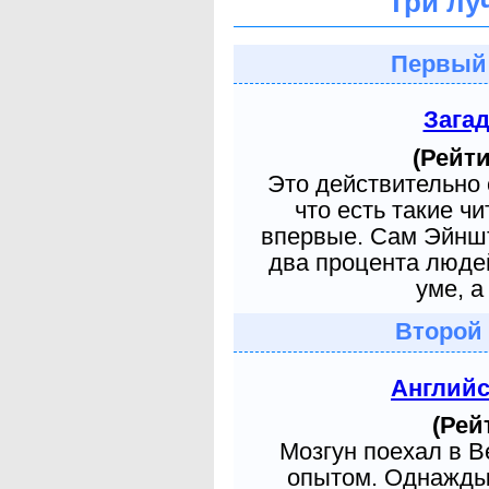
Три лу
Первый
Зага
(Рейти
Это действительно 
что есть такие ч
впервые. Сам Эйншт
два процента людей
уме, а
Второй
Англий
(Рей
Мозгун поехал в 
опытом. Однажды 