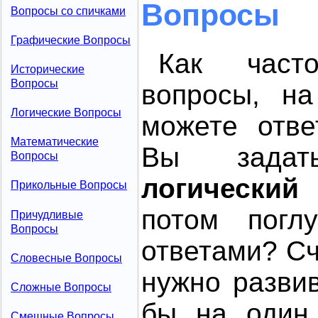
Вопросы
Вопросы со спичками
Графические Вопросы
Как част
Исторические
Вопросы
вопросы, н
Логические Вопросы
можете отве
Математические
Вы зад
Вопросы
логический
Прикольные Вопросы
потом погл
Причудливые
Вопросы
ответами? Сч
Словесные Вопросы
нужно разви
Сложные Вопросы
бы на один
Смешные Вопросы