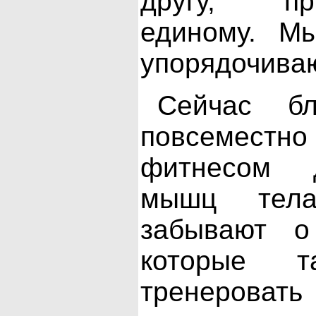
другу, п
единому. М
упорядочива
Сейчас бл
повсемест
фитнесом 
мышц тел
забывают о
которые 
тренеров