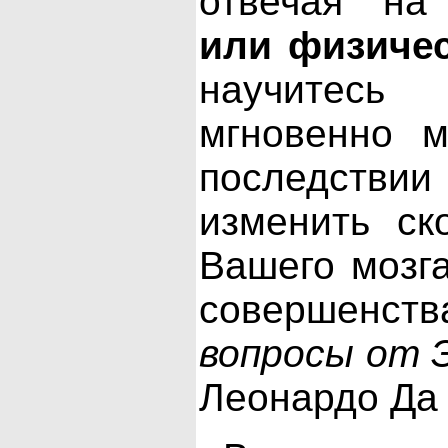
отвечая н
или физиче
научитесь
мгновенно м
последст
изменить ск
Вашего мозг
совершенст
вопросы от
Леонардо Да 