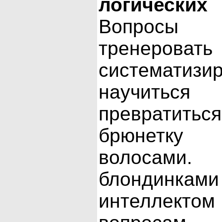
логическ
Вопрос
тренер
систематиз
научить
превратитьс
брюнетку
волосами
блондинками
интеллек