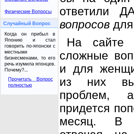
ответили Д
Физические Вопросы
вопросов
для
Случайный Вопрос
Когда он прибыл в
На сайте 
Японию и стал
говорить по-японски с
сложные воп
местными
бизнесменами, то его
речь изумила японцев.
и для женщи
Почему?...
из них вы
Прочитать Вопрос
полностью
проблем, 
придется поп
месяц. В