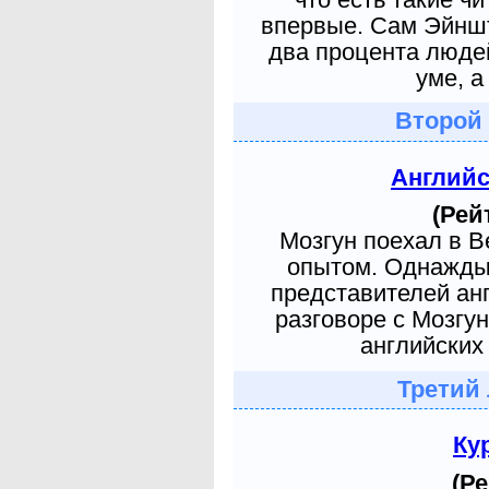
впервые. Сам Эйншт
два процента людей
уме, а
Второй
Англий
(Рей
Мозгун поехал в 
опытом. Однажды 
представителей ан
разговоре с Мозгу
английских 
Третий
Ку
(Ре