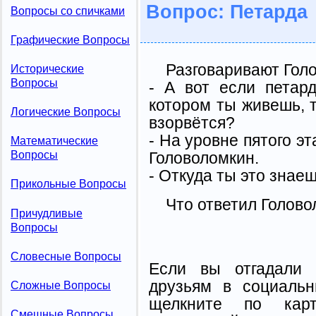
Вопрос: Петарда
Вопросы со спичками
Графические Вопросы
Разговаривают Голо
Исторические
Вопросы
- А вот если петар
котором ты живешь, т
Логические Вопросы
взорвётся?
- На уровне пятого эт
Математические
Вопросы
Головоломкин.
- Откуда ты это знае
Прикольные Вопросы
Что ответил Голов
Причудливые
Вопросы
Словесные Вопросы
Если вы отгадали 
друзьям в социальн
Сложные Вопросы
щелкните по карт
Смешные Вопросы