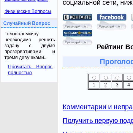
социальной сети, ниж
Физические Вопросы
Случайный Вопрос
Головоломкину
необходимо решить
задачу с двумя
Рейтинг В
презервативами и
тремя девушками...
Проголос
Прочитать Вопрос
полностью
1
2
3
4
Комментарии и непра
Получить первую подс