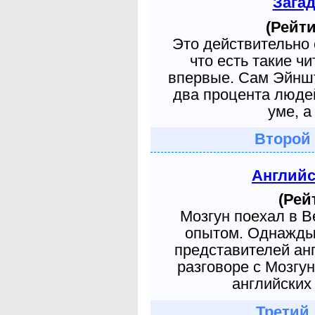
Зага
(Рейти
Это действительно 
что есть такие ч
впервые. Сам Эйншт
два процента людей
уме, а
Второй
Англий
(Рей
Мозгун поехал в 
опытом. Однажды 
представителей ан
разговоре с Мозгу
английских 
Третий