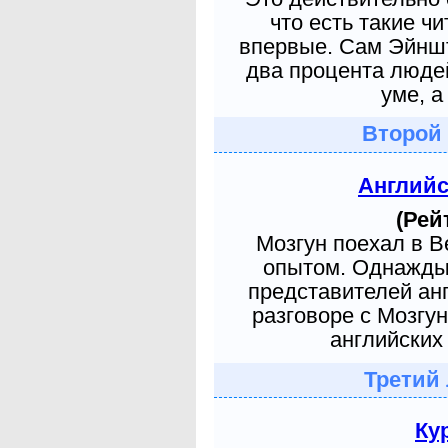
что есть такие ч
впервые. Сам Эйншт
два процента людей
уме, а
Второй
Англий
(Рей
Мозгун поехал в 
опытом. Однажды 
представителей ан
разговоре с Мозгу
английских 
Третий
Ку