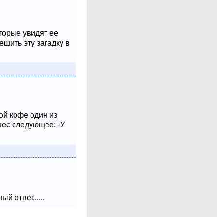
оторые увидят ее
шить эту загадку в
ой кофе один из
нес следующее: -У
 ответ......