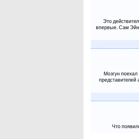
Это действител
впервые. Сам Эйнш
Мозгун поехал
представителей 
Что появило