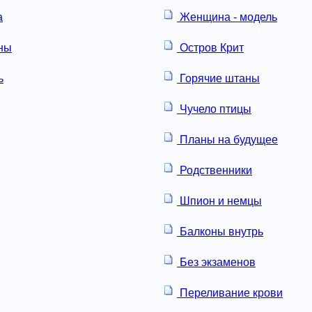
а
Женщина - модель
ны
Остров Крит
ь
Горячие штаны
Чучело птицы
Планы на будущее
Родственники
Шпион и немцы
Балконы внутрь
Без экзаменов
Переливание крови