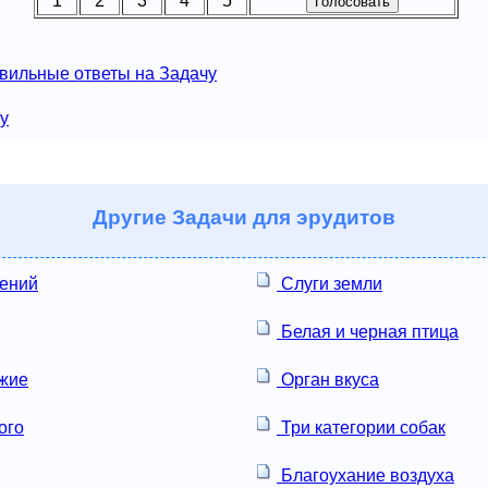
1
2
3
4
5
вильные ответы на Задачу
чу
Другие
Задачи для эрудитов
лений
Слуги земли
Белая и черная птица
жие
Орган вкуса
ого
Три категории собак
Благоухание воздуха