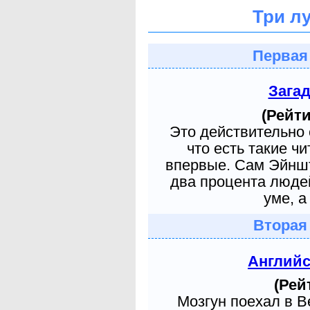
Три л
Первая
Зага
(Рейти
Это действительно 
что есть такие ч
впервые. Сам Эйншт
два процента людей
уме, а
Вторая
Англий
(Рей
Мозгун поехал в 